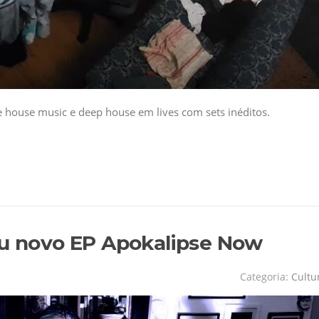
de house music e deep house em lives com sets inéditos.
eu novo EP Apokalipse Now
Categoria:
Cultu