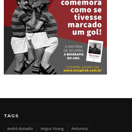
TAGS
andré donadio
Angus Young
Antonina