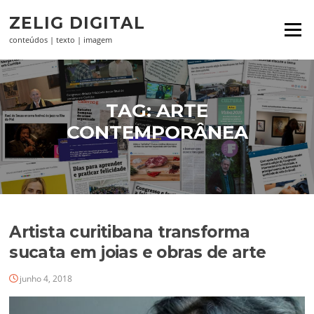
Pular
ZELIG DIGITAL
para
Menu
o
conteúdos | texto | imagem
conteúdo
TAG:
ARTE
CONTEMPORÂNEA
Artista curitibana transforma
sucata em joias e obras de arte
junho 4, 2018