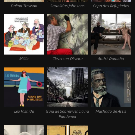
Dalton Trevisan
Squalidus Johnsons
Copa dos Refugiados
Millôr
Cleverson Oliveira
André Donadio
Leo Hishida
Guia de Sobrevivência na
Machado de Assis
Pandemia