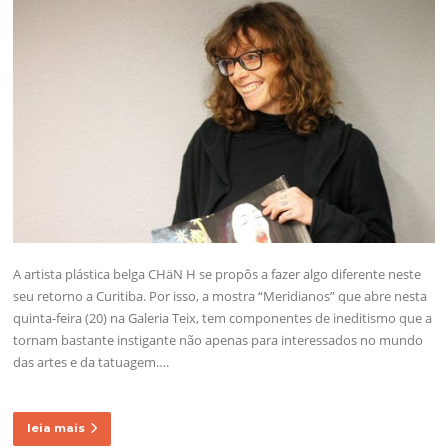
A artista plástica belga CHäN H se propôs a fazer algo diferente neste
seu retorno a Curitiba. Por isso, a mostra “Meridianos” que abre nesta
quinta-feira (20) na Galeria Teix, tem componentes de ineditismo que a
tornam bastante instigante não apenas para interessados no mundo
das artes e da tatuagem….
leia mais