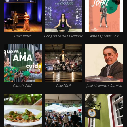
Unicultura
Congresso da Felicidade
Amo Esportes Fair
Cidade AMA
Bike Fácil
José Alexandre Saraiva