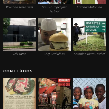
Pousada Treze Luas
Saul Trumpet Jazz
Camboa Antonina
Festival
Teix Tatoo
Chef Guti Ribas.
Antonina Blues Festival
CONTEÚDOS