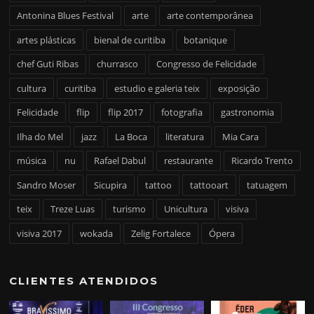
Antonina Blues Festival
arte
arte contemporânea
artes plásticas
bienal de curitiba
botanique
chef Guti Ribas
churrasco
Congresso de Felicidade
cultura
curitiba
estudio e galeria teix
exposição
Felicidade
flip
flip 2017
fotografia
gastronomia
Ilha do Mel
jazz
La Boca
literatura
Mia Cara
música
nu
Rafael Dabul
restaurante
Ricardo Trento
Sandro Moser
Sicupira
tattoo
tattooart
tatuagem
teix
Treze Luas
turismo
Unicultura
visiva
visiva 2017
wokada
Zelig Fortalece
Ópera
CLIENTES ATENDIDOS