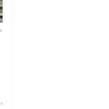
13
ca