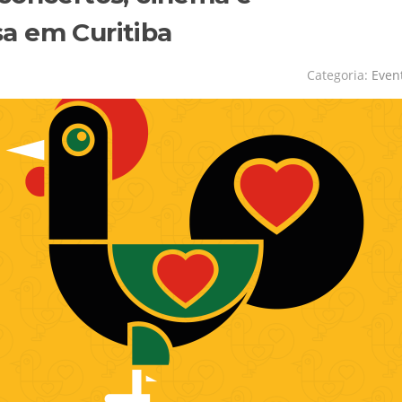
a em Curitiba
Categoria:
Even