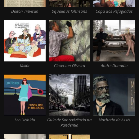
Dalton Trevisan
Squalidus Johnsons
Copa dos Refugiados
Millôr
Cleverson Oliveira
André Donadio
Leo Hishida
Guia de Sobrevivência na
Machado de Assis
Pandemia