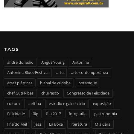
TAGS
andré donadio
Angus Young
Antonina
Antonina Blues Festival
arte
arte contemporânea
artes plásticas
bienal de curitiba
botanique
chef Guti Ribas
churrasco
Congresso de Felicidade
cultura
curitiba
estudio e galeria teix
exposição
Felicidade
flip
flip 2017
fotografia
gastronomia
Ilha do Mel
jazz
La Boca
literatura
Mia Cara