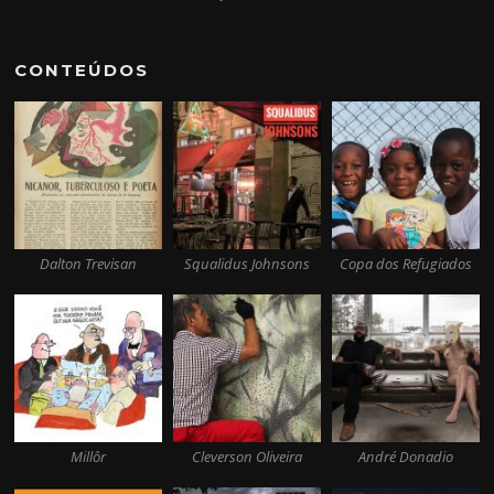
CONTEÚDOS
Dalton Trevisan
Squalidus Johnsons
Copa dos Refugiados
Millôr
Cleverson Oliveira
André Donadio