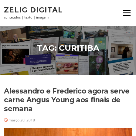
Pular
ZELIG DIGITAL
para
Menu
o
conteúdos | texto | imagem
conteúdo
TAG:
CURITIBA
Alessandro e Frederico agora serve
carne Angus Young aos finais de
semana
março 20, 2018