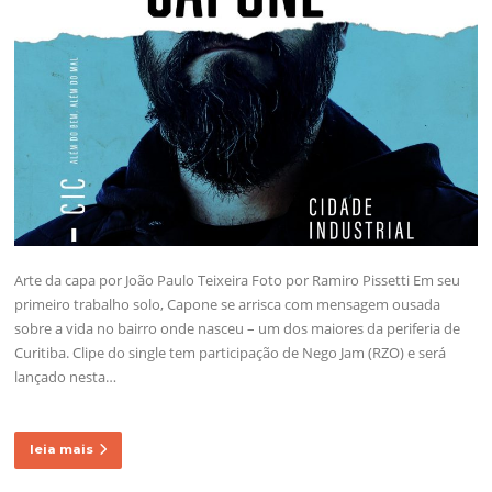
Arte da capa por João Paulo Teixeira Foto por Ramiro Pissetti Em seu
primeiro trabalho solo, Capone se arrisca com mensagem ousada
sobre a vida no bairro onde nasceu – um dos maiores da periferia de
Curitiba. Clipe do single tem participação de Nego Jam (RZO) e será
lançado nesta…
leia mais