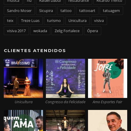
música
nu
Rafael Dabul
restaurante
Ricardo Trento
Sandro Moser
Sicupira
tattoo
tattooart
tatuagem
teix
Treze Luas
turismo
Unicultura
visiva
visiva 2017
wokada
Zelig Fortalece
Ópera
CLIENTES ATENDIDOS
Unicultura
Congresso da Felicidade
Amo Esportes Fair