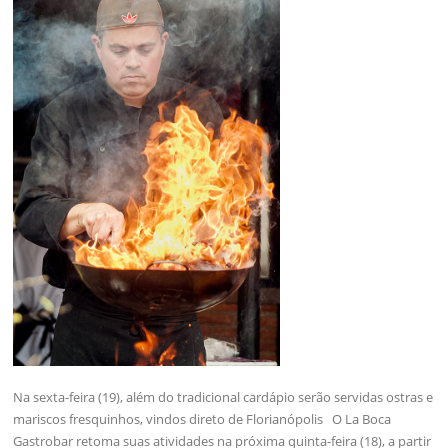
Na sexta-feira (19), além do tradicional cardápio serão servidas ostras e
mariscos fresquinhos, vindos direto de Florianópolis O La Boca
Gastrobar retoma suas atividades na próxima quinta-feira (18), a partir