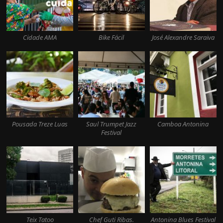
Cidade AMA
Bike Fácil
José Alexandre Saraiva
Pousada Treze Luas
Saul Trumpet Jazz
Camboa Antonina
Festival
Teix Tatoo
Chef Guti Ribas.
Antonina Blues Festival