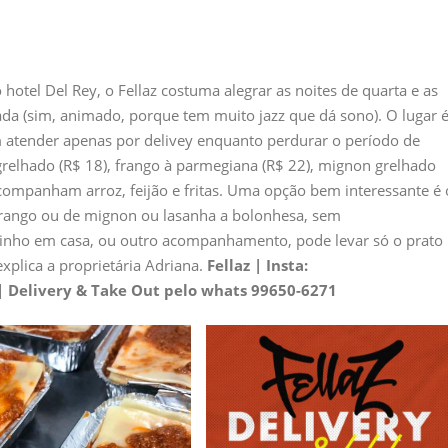
hotel Del Rey, o Fellaz costuma alegrar as noites de quarta e as
da (sim, animado, porque tem muito jazz que dá sono). O lugar 
m atender apenas por delivey enquanto perdurar o período de
relhado (R$ 18), frango à parmegiana (R$ 22), mignon grelhado
companham arroz, feijão e fritas. Uma opção bem interessante é 
frango ou de mignon ou lasanha a bolonhesa, sem
nho em casa, ou outro acompanhamento, pode levar só o prato
explica a proprietária Adriana.
Fellaz | Insta:
 | Delivery & Take Out pelo whats 99650-6271