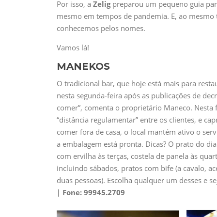
Por isso, a
Zelig
preparou um pequeno guia para
mesmo em tempos de pandemia. E, ao mesmo te
conhecemos pelos nomes.
Vamos lá!
MANEKOS
O tradicional bar, que hoje está mais para rest
nesta segunda-feira após as publicações de decr
comer”, comenta o proprietário Maneco. Nesta f
“distância regulamentar” entre os clientes, e 
comer fora de casa, o local mantém ativo o ser
a embalagem está pronta. Dicas? O prato do dia
com ervilha às terças, costela de panela às quart
incluindo sábados, pratos com bife (a cavalo, a
duas pessoas). Escolha qualquer um desses e sej
| Fone:
99945.2709