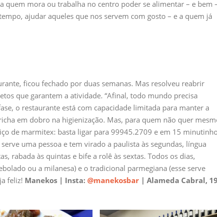
 quem mora ou trabalha no centro poder se alimentar – e bem 
mpo, ajudar aqueles que nos servem com gosto – e a quem já
aurante, ficou fechado por duas semanas. Mas resolveu reabrir
etos que garantem a atividade. “Afinal, todo mundo precisa
ase, o restaurante está com capacidade limitada para manter a
capricha em dobro na higienização. Mas, para quem não quer mesm
viço de marmitex: basta ligar para 99945.2709 e em 15 minutinh
 serve uma pessoa e tem virado a paulista às segundas, língua
as, rabada às quintas e bife a rolê às sextas. Todos os dias,
cebolado ou a milanesa) e o tradicional parmegiana (esse serve
a feliz!
Manekos | Insta:
@manekosbar
| Alameda Cabral, 1