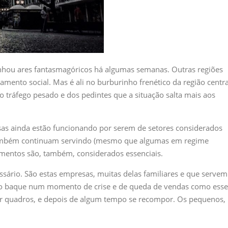
anhou ares fantasmagóricos há algumas semanas. Outras regiões
mento social. Mas é ali no burburinho frenético da região centra
o tráfego pesado e dos pedintes que a situação salta mais aos
as ainda estão funcionando por serem de setores considerados
s também continuam servindo (mesmo que algumas em regime
alimentos são, também, considerados essenciais.
sário. São estas empresas, muitas delas familiares e que servem
m o baque num momento de crise e de queda de vendas como esse
ar quadros, e depois de algum tempo se recompor. Os pequenos,