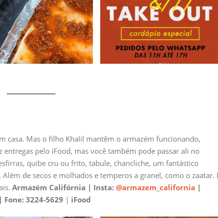
 em casa. Mas o filho Khalil mantêm o armazém funcionando,
z entregas pelo iFood, mas você também pode passar ali no
firras, quibe cru ou frito, tabule, chancliche, um fantástico
. Além de secos e molhados e temperos a granel, como o zaatar. 
ais.
Armazém Califórnia | Insta:
@armazem_california
|
| Fone: 3224-5629
|
iFood