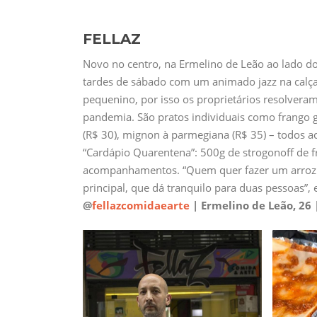
FELLAZ
Novo no centro, na Ermelino de Leão ao lado do 
tardes de sábado com um animado jazz na calça
pequenino, por isso os proprietários resolvera
pandemia. São pratos individuais como frango g
(R$ 30), mignon à parmegiana (R$ 35) – todos a
“Cardápio Quarentena”: 500g de strogonoff de 
acompanhamentos. “Quem quer fazer um arrozi
principal, que dá tranquilo para duas pessoas”, 
@
fellazcomidaearte
| Ermelino de Leão, 26