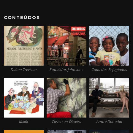
CONTEÚDOS
Dalton Trevisan
Squalidus Johnsons
Copa dos Refugiados
Millôr
Cleverson Oliveira
André Donadio