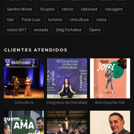
Sandro Moser
Sicupira
tattoo
tattooart
tatuagem
teix
Treze Luas
turismo
Unicultura
visiva
visiva 2017
wokada
Zelig Fortalece
Ópera
CLIENTES ATENDIDOS
Unicultura
Congresso da Felicidade
Amo Esportes Fair