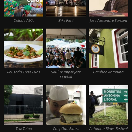
Cidade AMA
Bike Fácil
José Alexandre Saraiva
Pousada Treze Luas
Saul Trumpet Jazz
Camboa Antonina
Festival
Teix Tatoo
Chef Guti Ribas.
Antonina Blues Festival