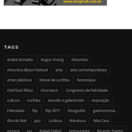
TAGS
andré donadio
Angus Young
Antonina
Antonina Blues Festival
arte
arte contemporânea
artes plásticas
bienal de curitiba
botanique
chef Guti Ribas
churrasco
Congresso de Felicidade
cultura
curitiba
estudio e galeria teix
exposição
Felicidade
flip
flip 2017
fotografia
gastronomia
Ilha do Mel
jazz
La Boca
literatura
Mia Cara
música
nu
Rafael Dabul
restaurante
Ricardo Trento