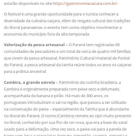
estarão disponíveis no site
https://gastronomiacaicara.com.br/
.
O festival é uma grande oportunidade para o turista conhecer a
diversidade da culinária caiçara. Além do resgate cultural das tradições
do litoral paranaense, o evento tem como objetivo movimentar a
economia do município fora da alta temporada.
Valorização da pesca artesanal –
O Paraná tem registradas 60
comunidades de pescadores e um total de cerca de quatro mil famílias
que vivem da pesca artesanal. Patrimônio Cultural Imaterial de Pontal
do Paraná, a pesca artesanal da tainha reúne todos os anos os caiçaras
para a prática ancestral.
Cambira, a grande estrela
– Patrimônio da cozinha brasileira, a
Cambira é originalmente preparada com peixe seco e defumado,
acompanhada da banana e pirão. Há mais de 300 anos, os
portugueses introduziram o sal na região, que passou a ser utilizado
na conservação do peixe – especialmente da Tainha que é abundante
no litoral do Paraná. O nome (Cambira) remete ao cipó muito presente
no litoral, conhecido por sua flor de cor roxa, que era a base do varal
usado para a defumação. Uma vez seco, o peixe vai para a panela de
barro com água e especiarias (tomate, pimentão, coentro, pimenta e