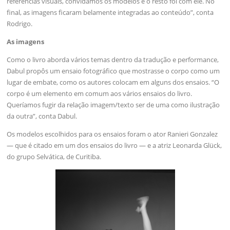
referências visuais, convidamos os modelos e o resto foi com ele. No
final, as imagens ficaram belamente integradas ao conteúdo”, conta
Rodrigo.
As imagens
Como o livro aborda vários temas dentro da tradução e performance,
Dabul propôs um ensaio fotográfico que mostrasse o corpo como um
lugar de embate, como os autores colocam em alguns dos ensaios. “O
corpo é um elemento em comum aos vários ensaios do livro.
Queríamos fugir da relação imagem/texto ser de uma como ilustração
da outra”, conta Dabul.
Os modelos escolhidos para os ensaios foram o ator Ranieri Gonzalez
— que é citado em um dos ensaios do livro — e a atriz Leonarda Glück,
do grupo Selvática, de Curitiba.