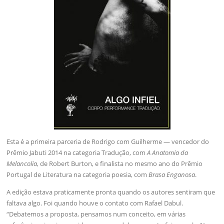
Esta é a primeira parceria de Rodrigo com Guilherme — vencedor do
Prêmio Jabuti 2014 na categoria Tradução, com
A Anatomia da
Melancolia
, de Robert Burton, e finalista no mesmo ano do Prêmio
Portugal de Literatura na categoria poesia, com
Brasa Enganosa
.
A edição estava praticamente pronta quando os autores sentiram que
faltava algo. Foi quando houve o contato com Rafael Dabul.
“Debatemos a proposta, pensamos num conceito, em várias