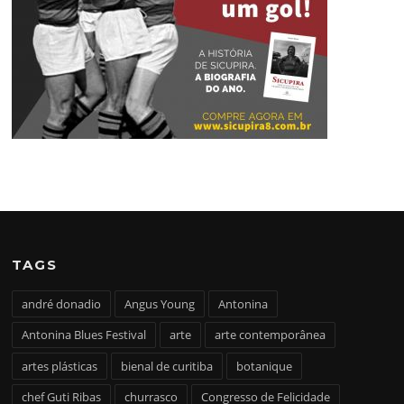
TAGS
andré donadio
Angus Young
Antonina
Antonina Blues Festival
arte
arte contemporânea
artes plásticas
bienal de curitiba
botanique
chef Guti Ribas
churrasco
Congresso de Felicidade