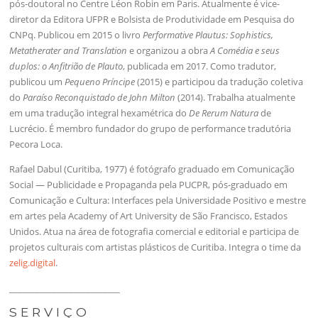
pós-doutoral no Centre Léon Robin em Paris. Atualmente é vice-
diretor da Editora UFPR e Bolsista de Produtividade em Pesquisa do
CNPq. Publicou em 2015 o livro
Performative Plautus: Sophistics,
Metatherater and Translation
e organizou a obra
A Comédia e seus
duplos: o Anfitrião de Plauto
, publicada em 2017. Como tradutor,
publicou um
Pequeno Príncipe
(2015) e participou da tradução coletiva
do
Paraíso Reconquistado de John Milton
(2014). Trabalha atualmente
em uma tradução integral hexamétrica do
De Rerum Natura
de
Lucrécio. É membro fundador do grupo de performance tradutória
Pecora Loca.
Rafael Dabul (Curitiba, 1977) é fotógrafo graduado em Comunicação
Social — Publicidade e Propaganda pela PUCPR, pós-graduado em
Comunicação e Cultura: Interfaces pela Universidade Positivo e mestre
em artes pela Academy of Art University de São Francisco, Estados
Unidos. Atua na área de fotografia comercial e editorial e participa de
projetos culturais com artistas plásticos de Curitiba. Integra o time da
zelig.digital
.
__________________________
S E R V I Ç O