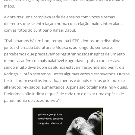
mãos.
A obra traz uma complexa rede de ensaios com vozes e temas
diferentes que se entrelaçam numa constelação maior, intercalada
com as fotos do curitibano Rafael Dabul.
“Trabalhamos há um bom tempo na UFPR, demos uma disciplina
juntos chamada Literatura e Música e, ao longo do semestre,
percebemos que precisávamos registrar nossos insights de um jeito
menos acadêmico, mais palatável e agradável, pois o curso estava
sendo muito divertido e os alunos estavam respondendo bem”, diz
Rodrigo. “Então sentamos juntos algumas vezes e escrevemos. Outros
textos foram escritos individualmente, e depois relidos pelo outro e
alterados, revisados, aumentados. Alguns são totalmente individuais.
Preferimos não indicar o que é de cada um e deixar uma espécie de
pandemônio de vozes no livro”.