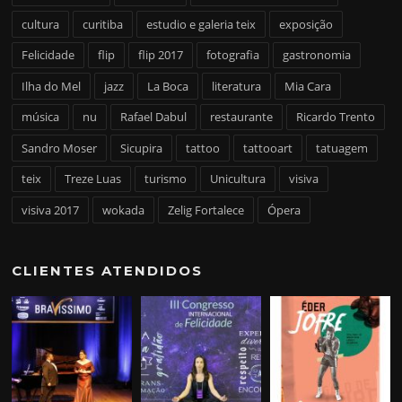
cultura
curitiba
estudio e galeria teix
exposição
Felicidade
flip
flip 2017
fotografia
gastronomia
Ilha do Mel
jazz
La Boca
literatura
Mia Cara
música
nu
Rafael Dabul
restaurante
Ricardo Trento
Sandro Moser
Sicupira
tattoo
tattooart
tatuagem
teix
Treze Luas
turismo
Unicultura
visiva
visiva 2017
wokada
Zelig Fortalece
Ópera
CLIENTES ATENDIDOS