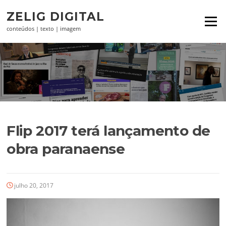
Pular
ZELIG DIGITAL
para
Menu
o
conteúdos | texto | imagem
conteúdo
Flip 2017 terá lançamento de
obra paranaense
julho 20, 2017