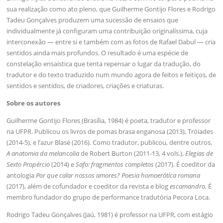
sua realização como ato pleno, que Guilherme Gontijo Flores e Rodrigo
Tadeu Gonçalves produzem uma sucessão de ensaios que
individualmente já configuram uma contribuição originalíssima, cuja
interconexão — entre si e também com as fotos de Rafael Dabul — cria
sentidos ainda mais profundos. O resultado é uma espécie de
constelação ensaística que tenta repensar o lugar da tradução, do
tradutor e do texto traduzido num mundo agora de feitos e feitiços, de
sentidos e sentidos, de criadores, criações e criaturas.
Sobre os autores
Guilherme Gontijo Flores (Brasília, 1984) é poeta, tradutor e professor
na UFPR. Publicou os livros de pomas brasa enganosa (2013), Tróiades
(2014-5), e l’azur Blasé (2016). Como tradutor, publicou, dentre outros,
A anatomia da melancolia
de Robert Burton (2011-13, 4 vols.),
Elegias de
Sexto Propércio
(2014) e
Safo: fragmentos completos
(2017). É coeditor da
antologia
Por que calar nossos amores? Poesia homoerótica romana
(2017), além de cofundador e coeditor da revista e blog
escamandro.
É
membro fundador do grupo de performance tradutória Pecora Loca.
Rodrigo Tadeu Gonçalves (Jaú, 1981) é professor na UFPR, com estágio