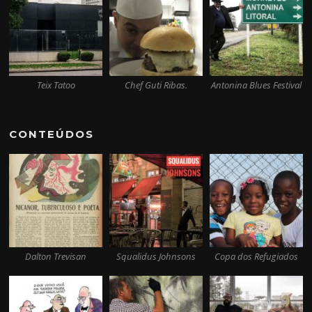
Teix Tatoo
Chef Guti Ribas.
Antonina Blues Festival
CONTEÚDOS
Dalton Trevisan
Squalidus Johnsons
Copa dos Refugiados