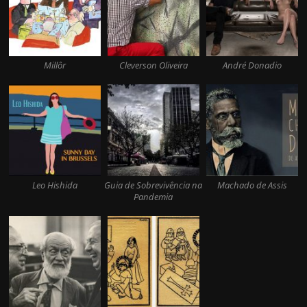
Millôr
Cleverson Oliveira
André Donadio
Leo Hishida
Guia de Sobrevivência na
Machado de Assis
Pandemia