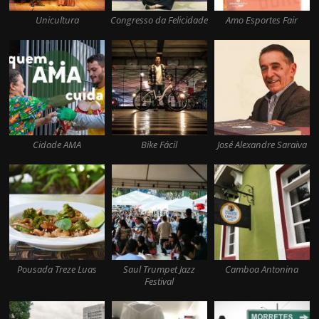
Unicultura
Congresso da Felicidade
Amo Esportes Fair
Cidade AMA
Bike Fácil
José Alexandre Saraiva
Pousada Treze Luas
Saul Trumpet Jazz
Camboa Antonina
Festival