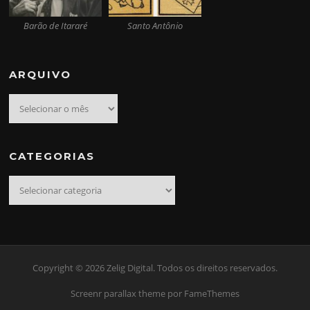
Barão de Itararé
Santo Antônio
ARQUIVO
Arquivo
CATEGORIAS
Categorias
Copyright © 2026 Zelig Digital. Todos os direitos reservados.
Screenr parallax theme
por FameThemes