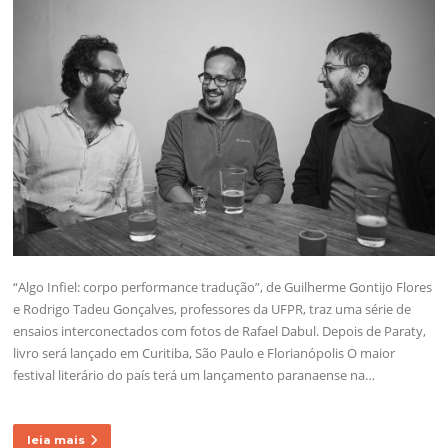
“Algo Infiel: corpo performance tradução”, de Guilherme Gontijo Flores
e Rodrigo Tadeu Gonçalves, professores da UFPR, traz uma série de
ensaios interconectados com fotos de Rafael Dabul. Depois de Paraty,
livro será lançado em Curitiba, São Paulo e Florianópolis O maior
festival literário do país terá um lançamento paranaense na…
leia mais