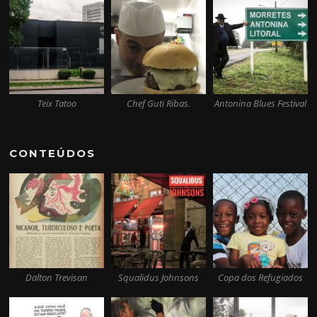
Teix Tatoo
Chef Guti Ribas.
Antonina Blues Festival
CONTEÚDOS
Dalton Trevisan
Squalidus Johnsons
Copa dos Refugiados