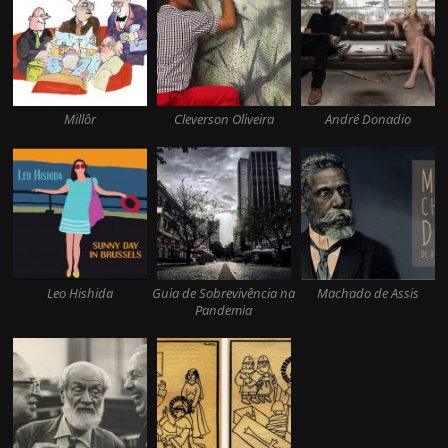
Millôr
Cleverson Oliveira
André Donadio
Leo Hishida
Guia de Sobrevivência na
Machado de Assis
Pandemia