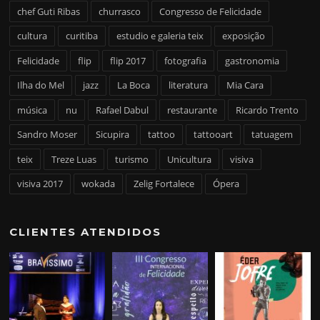
chef Guti Ribas
churrasco
Congresso de Felicidade
cultura
curitiba
estudio e galeria teix
exposição
Felicidade
flip
flip 2017
fotografia
gastronomia
Ilha do Mel
jazz
La Boca
literatura
Mia Cara
música
nu
Rafael Dabul
restaurante
Ricardo Trento
Sandro Moser
Sicupira
tattoo
tattooart
tatuagem
teix
Treze Luas
turismo
Unicultura
visiva
visiva 2017
wokada
Zelig Fortalece
Ópera
CLIENTES ATENDIDOS