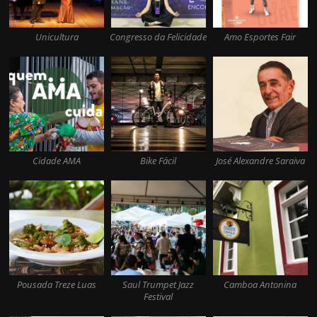
Unicultura
Congresso da Felicidade
Amo Esportes Fair
Cidade AMA
Bike Fácil
José Alexandre Saraiva
Pousada Treze Luas
Saul Trumpet Jazz
Camboa Antonina
Festival