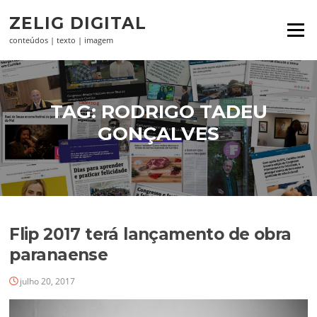
Pular
ZELIG DIGITAL
para
Menu
o
conteúdos | texto | imagem
conteúdo
TAG:
RODRIGO TADEU
GONÇALVES
Flip 2017 terá lançamento de obra
paranaense
julho 20, 2017