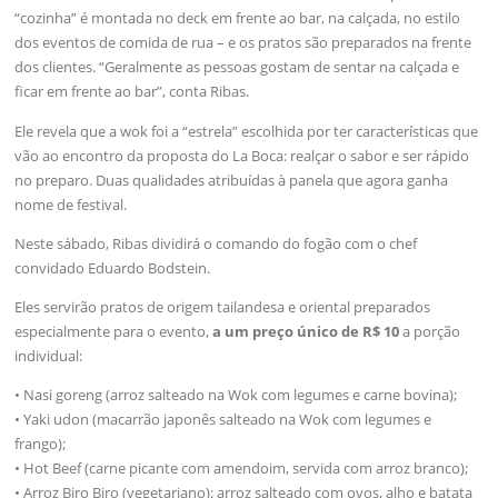
“cozinha” é montada no deck em frente ao bar, na calçada, no estilo
dos eventos de comida de rua – e os pratos são preparados na frente
dos clientes. “Geralmente as pessoas gostam de sentar na calçada e
ficar em frente ao bar”, conta Ribas.
Ele revela que a wok foi a “estrela” escolhida por ter características que
vão ao encontro da proposta do La Boca: realçar o sabor e ser rápido
no preparo. Duas qualidades atribuídas à panela que agora ganha
nome de festival.
Neste sábado, Ribas dividirá o comando do fogão com o chef
convidado Eduardo Bodstein.
Eles servirão pratos de origem tailandesa e oriental preparados
especialmente para o evento,
a um preço único de R$ 10
a porção
individual:
• Nasi goreng (arroz salteado na Wok com legumes e carne bovina);
• Yaki udon (macarrão japonês salteado na Wok com legumes e
frango);
• Hot Beef (carne picante com amendoim, servida com arroz branco);
• Arroz Biro Biro (vegetariano): arroz salteado com ovos, alho e batata