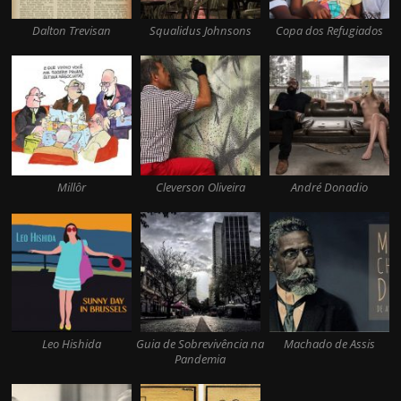
Dalton Trevisan
Squalidus Johnsons
Copa dos Refugiados
Millôr
Cleverson Oliveira
André Donadio
Leo Hishida
Guia de Sobrevivência na
Machado de Assis
Pandemia