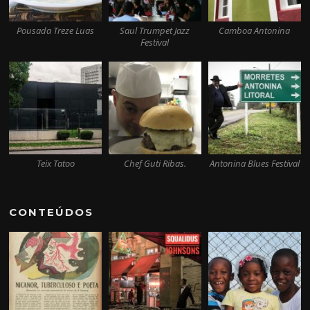
Pousada Treze Luas
Saul Trumpet Jazz
Camboa Antonina
Festival
Teix Tatoo
Chef Guti Ribas.
Antonina Blues Festival
CONTEÚDOS