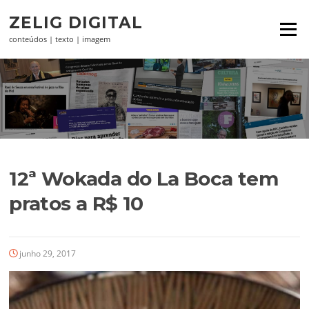
Pular
ZELIG DIGITAL
para
Menu
o
conteúdos | texto | imagem
conteúdo
12ª Wokada do La Boca tem
pratos a R$ 10
junho 29, 2017