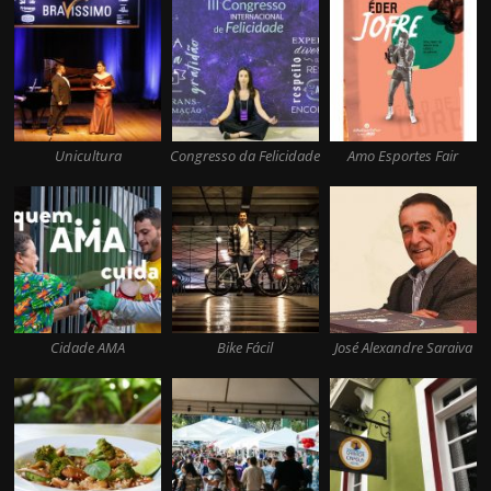
Unicultura
Congresso da Felicidade
Amo Esportes Fair
Cidade AMA
Bike Fácil
José Alexandre Saraiva