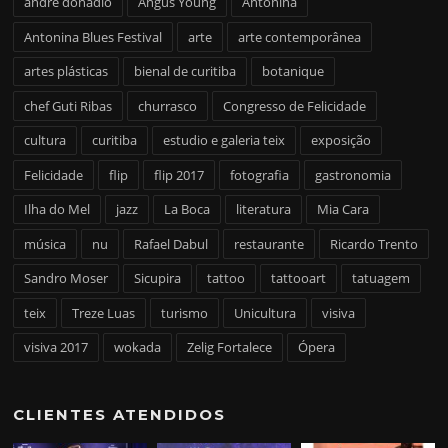
andré donadio
Angus Young
Antonina
Antonina Blues Festival
arte
arte contemporânea
artes plásticas
bienal de curitiba
botanique
chef Guti Ribas
churrasco
Congresso de Felicidade
cultura
curitiba
estudio e galeria teix
exposição
Felicidade
flip
flip 2017
fotografia
gastronomia
Ilha do Mel
jazz
La Boca
literatura
Mia Cara
música
nu
Rafael Dabul
restaurante
Ricardo Trento
Sandro Moser
Sicupira
tattoo
tattooart
tatuagem
teix
Treze Luas
turismo
Unicultura
visiva
visiva 2017
wokada
Zelig Fortalece
Ópera
CLIENTES ATENDIDOS