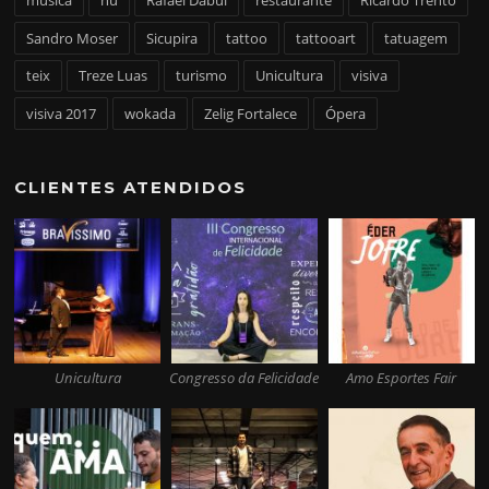
música
nu
Rafael Dabul
restaurante
Ricardo Trento
Sandro Moser
Sicupira
tattoo
tattooart
tatuagem
teix
Treze Luas
turismo
Unicultura
visiva
visiva 2017
wokada
Zelig Fortalece
Ópera
CLIENTES ATENDIDOS
Unicultura
Congresso da Felicidade
Amo Esportes Fair