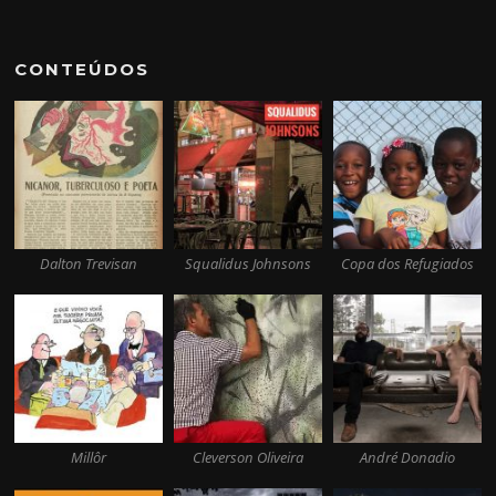
CONTEÚDOS
Dalton Trevisan
Squalidus Johnsons
Copa dos Refugiados
Millôr
Cleverson Oliveira
André Donadio