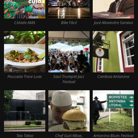
Cidade AMA
Bike Fácil
José Alexandre Saraiva
Pousada Treze Luas
Saul Trumpet Jazz
Camboa Antonina
Festival
Teix Tatoo
Chef Guti Ribas.
Antonina Blues Festival