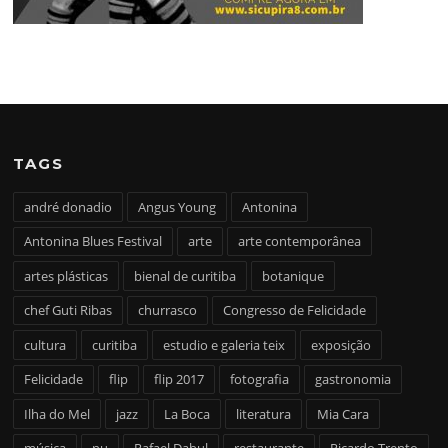
TAGS
andré donadio
Angus Young
Antonina
Antonina Blues Festival
arte
arte contemporânea
artes plásticas
bienal de curitiba
botanique
chef Guti Ribas
churrasco
Congresso de Felicidade
cultura
curitiba
estudio e galeria teix
exposição
Felicidade
flip
flip 2017
fotografia
gastronomia
Ilha do Mel
jazz
La Boca
literatura
Mia Cara