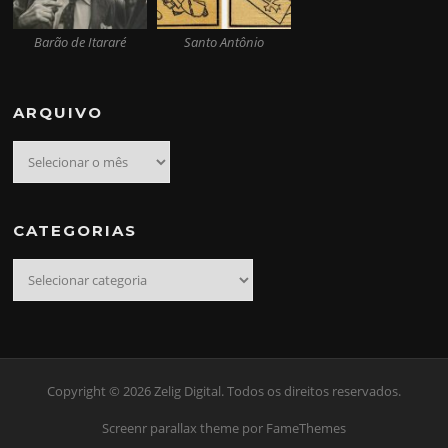
Barão de Itararé
Santo Antônio
ARQUIVO
Arquivo
CATEGORIAS
Categorias
Copyright © 2026 Zelig Digital. Todos os direitos reservados.
Screenr parallax theme
por FameThemes