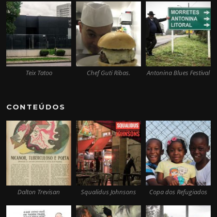
Teix Tatoo
Chef Guti Ribas.
Antonina Blues Festival
CONTEÚDOS
Dalton Trevisan
Squalidus Johnsons
Copa dos Refugiados