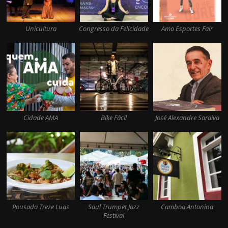
Unicultura
Congresso da Felicidade
Amo Esportes Fair
Cidade AMA
Bike Fácil
José Alexandre Saraiva
Pousada Treze Luas
Saul Trumpet Jazz
Camboa Antonina
Festival