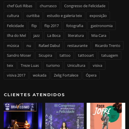
chef Guti Ribas
churrasco
Congresso de Felicidade
cultura
curitiba
estudio e galeria teix
exposição
Felicidade
flip
flip 2017
fotografia
gastronomia
Ilha do Mel
jazz
La Boca
literatura
Mia Cara
música
nu
Rafael Dabul
restaurante
Ricardo Trento
Sandro Moser
Sicupira
tattoo
tattooart
tatuagem
teix
Treze Luas
turismo
Unicultura
visiva
visiva 2017
wokada
Zelig Fortalece
Ópera
CLIENTES ATENDIDOS