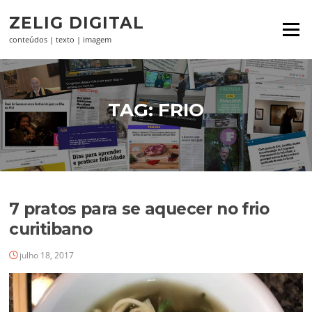
Pular
ZELIG DIGITAL
para
Menu
o
conteúdos | texto | imagem
conteúdo
TAG:
FRIO
7 pratos para se aquecer no frio
curitibano
julho 18, 2017