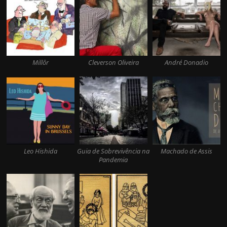
Millôr
Cleverson Oliveira
André Donadio
Leo Hishida
Guia de Sobrevivência na
Machado de Assis
Pandemia