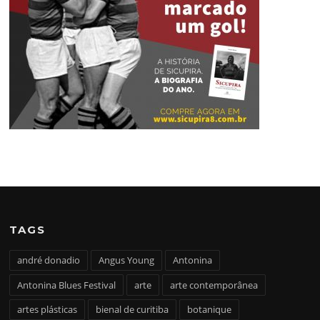
TAGS
andré donadio
Angus Young
Antonina
Antonina Blues Festival
arte
arte contemporânea
artes plásticas
bienal de curitiba
botanique