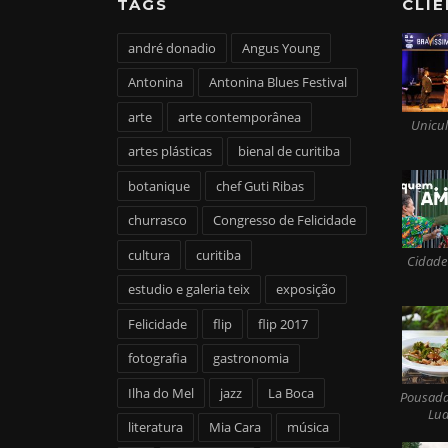
TAGS
CLI
andré donadio
Angus Young
Antonina
Antonina Blues Festival
arte
arte contemporânea
Unicul
artes plásticas
bienal de curitiba
botanique
chef Guti Ribas
churrasco
Congresso de Felicidade
cultura
curitiba
Cidade
estudio e galeria teix
exposição
Felicidade
flip
flip 2017
fotografia
gastronomia
Ilha do Mel
jazz
La Boca
Pousada
Lua
literatura
Mia Cara
música