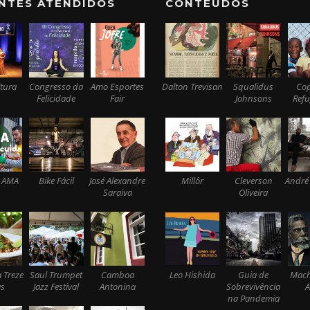
ENTES ATENDIDOS
CONTEÚDOS
tura
Congresso da
Amo Esportes
Dalton Trevisan
Squalidus
Co
Felicidade
Fair
Johnsons
Ref
 AMA
Bike Fácil
José Alexandre
Millôr
Cleverson
André
Saraiva
Oliveira
 Treze
Saul Trumpet
Camboa
Leo Hishida
Guia de
Mach
s
Jazz Festival
Antonina
Sobrevivência
A
na Pandemia