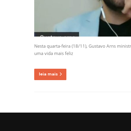
Nesta quarta-feira (18/11), Gustavo Arns minist
uma vida mais feliz
leia mais