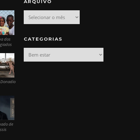
ARQUIVO
Arquivo
CATEGORIAS
pa dos
ugiados
Categorias
 Donadio
ado de
ssis