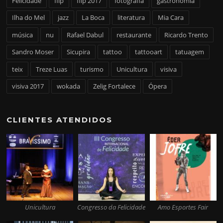
Felicidade
flip
flip 2017
fotografia
gastronomia
Ilha do Mel
jazz
La Boca
literatura
Mia Cara
música
nu
Rafael Dabul
restaurante
Ricardo Trento
Sandro Moser
Sicupira
tattoo
tattooart
tatuagem
teix
Treze Luas
turismo
Unicultura
visiva
visiva 2017
wokada
Zelig Fortalece
Ópera
CLIENTES ATENDIDOS
Unicultura
Congresso da Felicidade
Amo Esportes Fair