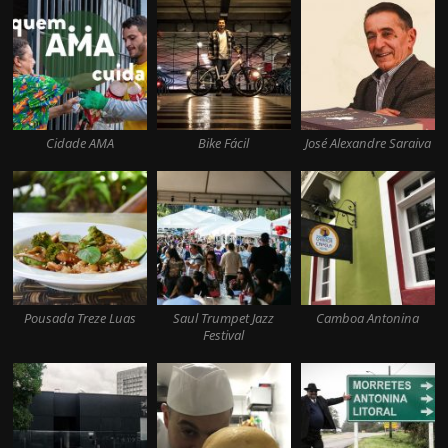
Cidade AMA
Bike Fácil
José Alexandre Saraiva
Pousada Treze Luas
Saul Trumpet Jazz
Camboa Antonina
Festival