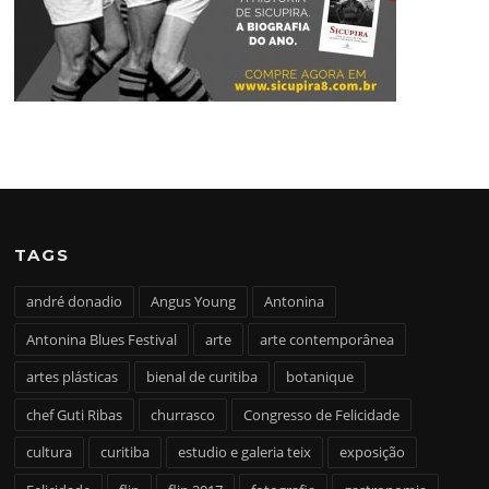
TAGS
andré donadio
Angus Young
Antonina
Antonina Blues Festival
arte
arte contemporânea
artes plásticas
bienal de curitiba
botanique
chef Guti Ribas
churrasco
Congresso de Felicidade
cultura
curitiba
estudio e galeria teix
exposição