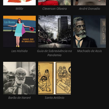
Millôr
Cleverson Oliveira
André Donadio
Leo Hishida
Guia de Sobrevivência na
Machado de Assis
Pandemia
Barão de Itararé
Santo Antônio