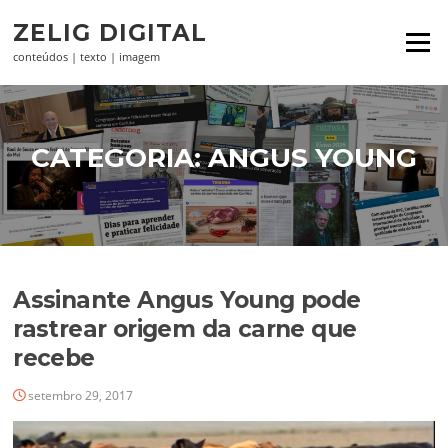
Pular
ZELIG DIGITAL
para
Menu
o
conteúdos | texto | imagem
conteúdo
CATEGORIA:
ANGUS YOUNG
Assinante Angus Young pode
rastrear origem da carne que
recebe
setembro 29, 2017