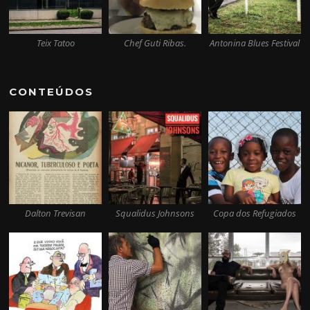
Teix Tatoo
Chef Guti Ribas.
Antonina Blues Festival
CONTEÚDOS
Dalton Trevisan
Squalidus Johnsons
Copa dos Refugiados