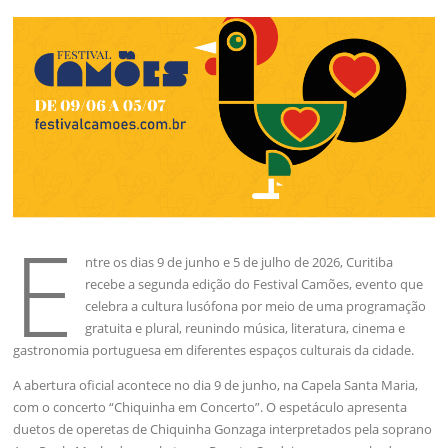
E
ntre os dias 9 de junho e 5 de julho de 2026, Curitiba
recebe a segunda edição do Festival Camões, evento que
celebra a cultura lusófona por meio de uma programação
gratuita e plural, reunindo música, literatura, cinema e
gastronomia portuguesa em diferentes espaços culturais da cidade.
A abertura oficial acontece no dia 9 de junho, na Capela Santa Maria,
com o concerto “Chiquinha em Concerto”. O espetáculo apresenta
duetos de operetas de Chiquinha Gonzaga interpretados pela soprano