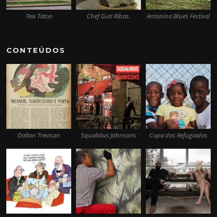
Teix Tatoo
Chef Guti Ribas.
Antonina Blues Festival
CONTEÚDOS
Dalton Trevisan
Squalidus Johnsons
Copa dos Refugiados