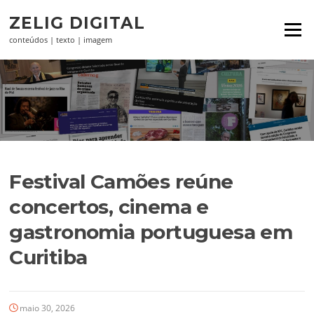
Pular
ZELIG DIGITAL
para
Menu
o
conteúdos | texto | imagem
conteúdo
Festival Camões reúne
concertos, cinema e
gastronomia portuguesa em
Curitiba
maio 30, 2026