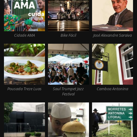
Cidade AMA
Bike Fácil
José Alexandre Saraiva
Pousada Treze Luas
Saul Trumpet Jazz
Camboa Antonina
Festival