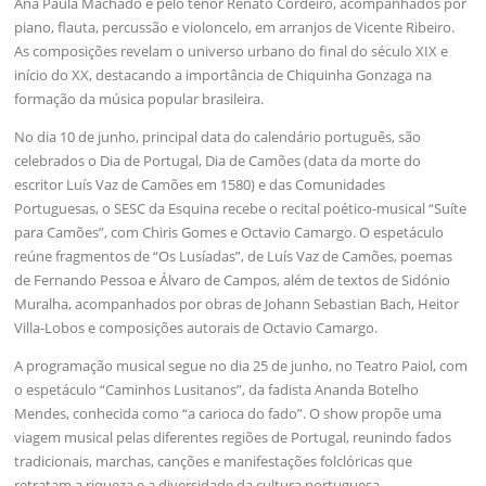
Ana Paula Machado e pelo tenor Renato Cordeiro, acompanhados por
piano, flauta, percussão e violoncelo, em arranjos de Vicente Ribeiro.
As composições revelam o universo urbano do final do século XIX e
início do XX, destacando a importância de Chiquinha Gonzaga na
formação da música popular brasileira.
No dia 10 de junho, principal data do calendário português, são
celebrados o Dia de Portugal, Dia de Camões (data da morte do
escritor Luís Vaz de Camões em 1580) e das Comunidades
Portuguesas, o SESC da Esquina recebe o recital poético-musical “Suíte
para Camões”, com Chiris Gomes e Octavio Camargo. O espetáculo
reúne fragmentos de “Os Lusíadas”, de Luís Vaz de Camões, poemas
de Fernando Pessoa e Álvaro de Campos, além de textos de Sidónio
Muralha, acompanhados por obras de Johann Sebastian Bach, Heitor
Villa-Lobos e composições autorais de Octavio Camargo.
A programação musical segue no dia 25 de junho, no Teatro Paiol, com
o espetáculo “Caminhos Lusitanos”, da fadista Ananda Botelho
Mendes, conhecida como “a carioca do fado”. O show propõe uma
viagem musical pelas diferentes regiões de Portugal, reunindo fados
tradicionais, marchas, canções e manifestações folclóricas que
retratam a riqueza e a diversidade da cultura portuguesa.