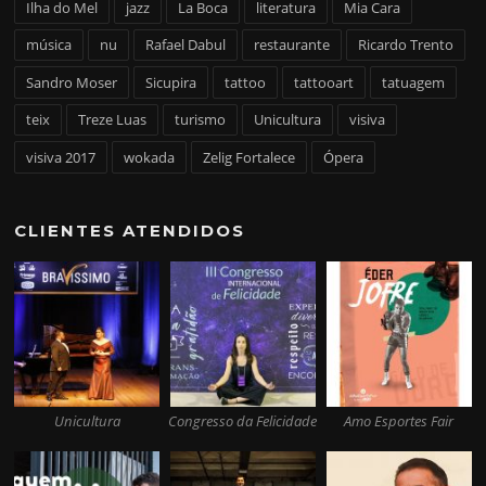
Ilha do Mel
jazz
La Boca
literatura
Mia Cara
música
nu
Rafael Dabul
restaurante
Ricardo Trento
Sandro Moser
Sicupira
tattoo
tattooart
tatuagem
teix
Treze Luas
turismo
Unicultura
visiva
visiva 2017
wokada
Zelig Fortalece
Ópera
CLIENTES ATENDIDOS
Unicultura
Congresso da Felicidade
Amo Esportes Fair