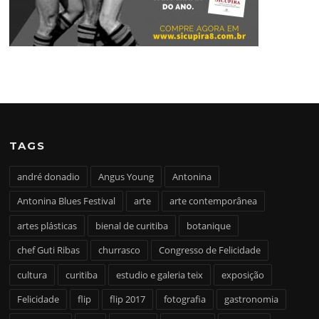
TAGS
andré donadio
Angus Young
Antonina
Antonina Blues Festival
arte
arte contemporânea
artes plásticas
bienal de curitiba
botanique
chef Guti Ribas
churrasco
Congresso de Felicidade
cultura
curitiba
estudio e galeria teix
exposição
Felicidade
flip
flip 2017
fotografia
gastronomia