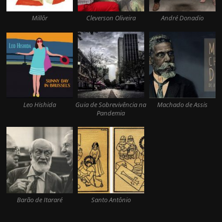
Millôr
Cleverson Oliveira
André Donadio
Leo Hishida
Guia de Sobrevivência na
Machado de Assis
Pandemia
Barão de Itararé
Santo Antônio