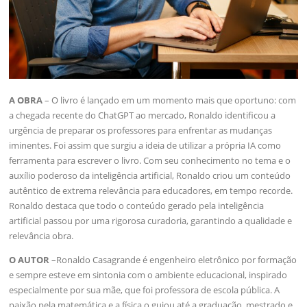
A OBRA
– O livro é lançado em um momento mais que oportuno: com
a chegada recente do ChatGPT ao mercado, Ronaldo identificou a
urgência de preparar os professores para enfrentar as mudanças
iminentes. Foi assim que surgiu a ideia de utilizar a própria IA como
ferramenta para escrever o livro. Com seu conhecimento no tema e o
auxílio poderoso da inteligência artificial, Ronaldo criou um conteúdo
autêntico de extrema relevância para educadores, em tempo recorde.
Ronaldo destaca que todo o conteúdo gerado pela inteligência
artificial passou por uma rigorosa curadoria, garantindo a qualidade e
relevância obra.
O AUTOR
–Ronaldo Casagrande é engenheiro eletrônico por formação
e sempre esteve em sintonia com o ambiente educacional, inspirado
especialmente por sua mãe, que foi professora de escola pública. A
paixão pela matemática e a física o guiou até a graduação, mestrado e