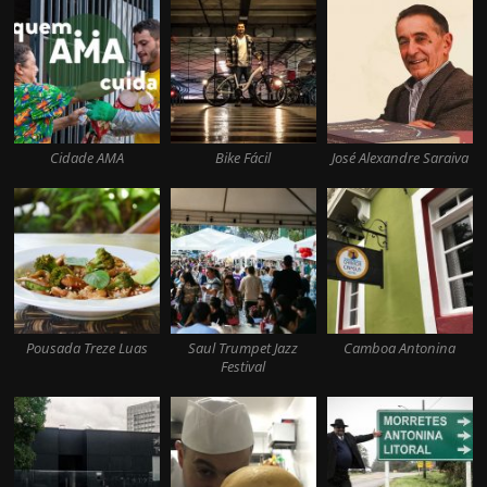
Cidade AMA
Bike Fácil
José Alexandre Saraiva
Pousada Treze Luas
Saul Trumpet Jazz
Camboa Antonina
Festival