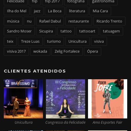
Felicidade
flip
flip 2017
fotografia
gastronomia
Ilha do Mel
jazz
La Boca
literatura
Mia Cara
música
nu
Rafael Dabul
restaurante
Ricardo Trento
Sandro Moser
Sicupira
tattoo
tattooart
tatuagem
teix
Treze Luas
turismo
Unicultura
visiva
visiva 2017
wokada
Zelig Fortalece
Ópera
CLIENTES ATENDIDOS
Unicultura
Congresso da Felicidade
Amo Esportes Fair