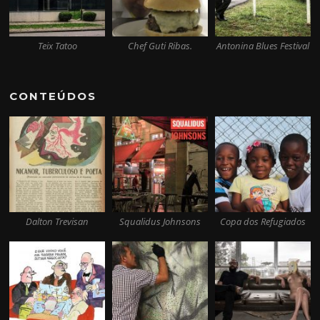
Teix Tatoo
Chef Guti Ribas.
Antonina Blues Festival
CONTEÚDOS
Dalton Trevisan
Squalidus Johnsons
Copa dos Refugiados