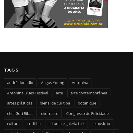
TAGS
andré donadio
Angus Young
Antonina
Antonina Blues Festival
arte
arte contemporânea
artes plásticas
bienal de curitiba
botanique
chef Guti Ribas
churrasco
Congresso de Felicidade
cultura
curitiba
estudio e galeria teix
exposição