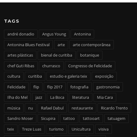
TAGS
andré donadio
Angus Young
Antonina
Antonina Blues Festival
arte
arte contemporânea
artes plásticas
bienal de curitiba
botanique
chef Guti Ribas
churrasco
Congresso de Felicidade
cultura
curitiba
estudio e galeria teix
exposição
Felicidade
flip
flip 2017
fotografia
gastronomia
Ilha do Mel
jazz
La Boca
literatura
Mia Cara
música
nu
Rafael Dabul
restaurante
Ricardo Trento
Sandro Moser
Sicupira
tattoo
tattooart
tatuagem
teix
Treze Luas
turismo
Unicultura
visiva