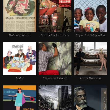
Dalton Trevisan
Squalidus Johnsons
Copa dos Refugiados
Millôr
Cleverson Oliveira
André Donadio