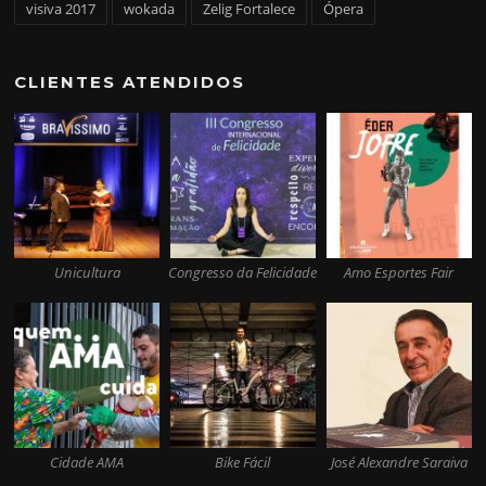
visiva 2017
wokada
Zelig Fortalece
Ópera
CLIENTES ATENDIDOS
Unicultura
Congresso da Felicidade
Amo Esportes Fair
Cidade AMA
Bike Fácil
José Alexandre Saraiva