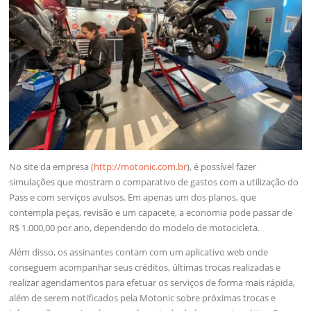
No site da empresa (
http://motonic.com.br
), é possível fazer
simulações que mostram o comparativo de gastos com a utilização do
Pass e com serviços avulsos. Em apenas um dos planos, que
contempla peças, revisão e um capacete, a economia pode passar de
R$ 1.000,00 por ano, dependendo do modelo de motocicleta.
Além disso, os assinantes contam com um aplicativo web onde
conseguem acompanhar seus créditos, últimas trocas realizadas e
realizar agendamentos para efetuar os serviços de forma mais rápida,
além de serem notificados pela Motonic sobre próximas trocas e