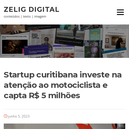
Pular
ZELIG DIGITAL
para
Menu
o
conteúdos | texto | imagem
conteúdo
Startup curitibana investe na
atenção ao motociclista e
capta R$ 5 milhões
junho 5, 2023