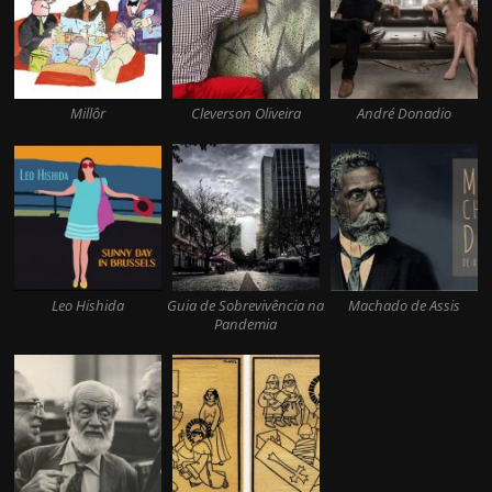
Millôr
Cleverson Oliveira
André Donadio
Leo Hishida
Guia de Sobrevivência na
Machado de Assis
Pandemia