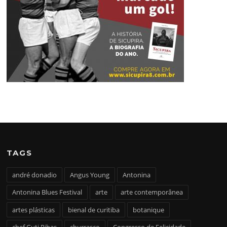
TAGS
andré donadio
Angus Young
Antonina
Antonina Blues Festival
arte
arte contemporânea
artes plásticas
bienal de curitiba
botanique