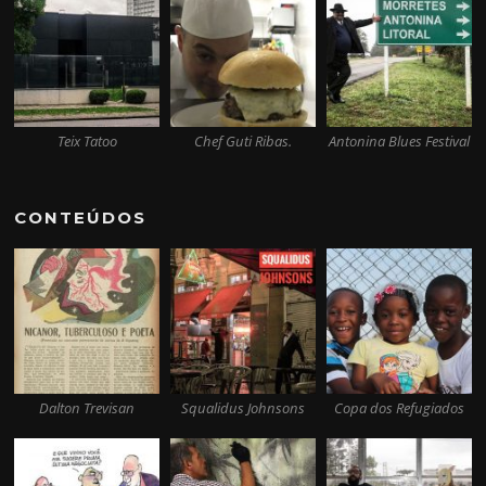
Teix Tatoo
Chef Guti Ribas.
Antonina Blues Festival
CONTEÚDOS
Dalton Trevisan
Squalidus Johnsons
Copa dos Refugiados