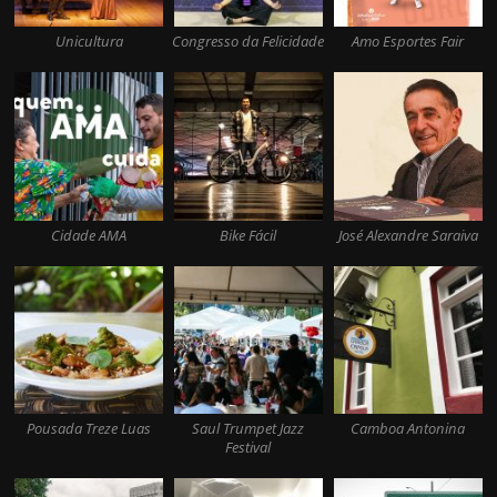
Unicultura
Congresso da Felicidade
Amo Esportes Fair
Cidade AMA
Bike Fácil
José Alexandre Saraiva
Pousada Treze Luas
Saul Trumpet Jazz
Camboa Antonina
Festival