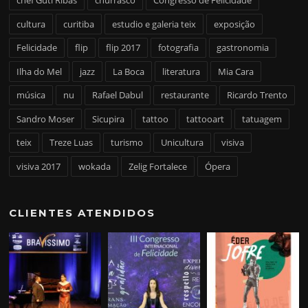
chef Guti Ribas
churrasco
Congresso de Felicidade
cultura
curitiba
estudio e galeria teix
exposição
Felicidade
flip
flip 2017
fotografia
gastronomia
Ilha do Mel
jazz
La Boca
literatura
Mia Cara
música
nu
Rafael Dabul
restaurante
Ricardo Trento
Sandro Moser
Sicupira
tattoo
tattooart
tatuagem
teix
Treze Luas
turismo
Unicultura
visiva
visiva 2017
wokada
Zelig Fortalece
Ópera
CLIENTES ATENDIDOS