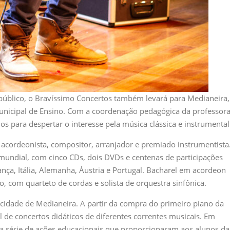
público, o Bravíssimo Concertos também levará para Medianeira,
Municipal de Ensino. Com a coordenação pedagógica da professor
ios para despertar o interesse pela música clássica e instrumental
é acordeonista, compositor, arranjador e premiado instrumentista
 mundial, com cinco CDs, dois DVDs e centenas de participações
nça, Itália, Alemanha, Áustria e Portugal. Bacharel em acordeon
, com quarteto de cordas e solista de orquestra sinfônica.
 cidade de Medianeira. A partir da compra do primeiro piano da
de concertos didáticos de diferentes correntes musicais. Em
ma série de ações educacionais que proporcionaram aos alunos da