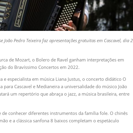
 João Pedro Teixeira faz apresentações gratuitas em Cascavel, dia 
urca de Mozart, o Bolero de Ravel ganham interpretações em
ção do Bravíssimo Concertos em 2022.
a e especialista em música Liana Justus, o concerto didático O
a para Cascavel e Medianeira a universalidade do músico João
tará um repertório que abraça o jazz, a música brasileira, entre
de conhecer diferentes instrumentos da família fole. O chinês
emão e a clássica sanfona 8 baixos completam o espetáculo