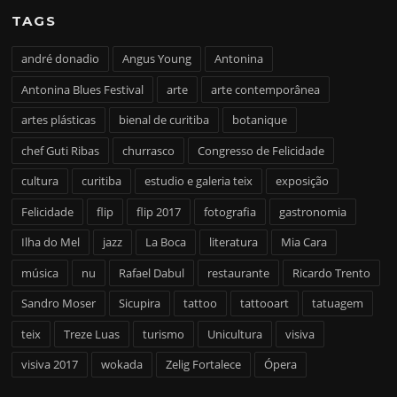
TAGS
andré donadio
Angus Young
Antonina
Antonina Blues Festival
arte
arte contemporânea
artes plásticas
bienal de curitiba
botanique
chef Guti Ribas
churrasco
Congresso de Felicidade
cultura
curitiba
estudio e galeria teix
exposição
Felicidade
flip
flip 2017
fotografia
gastronomia
Ilha do Mel
jazz
La Boca
literatura
Mia Cara
música
nu
Rafael Dabul
restaurante
Ricardo Trento
Sandro Moser
Sicupira
tattoo
tattooart
tatuagem
teix
Treze Luas
turismo
Unicultura
visiva
visiva 2017
wokada
Zelig Fortalece
Ópera