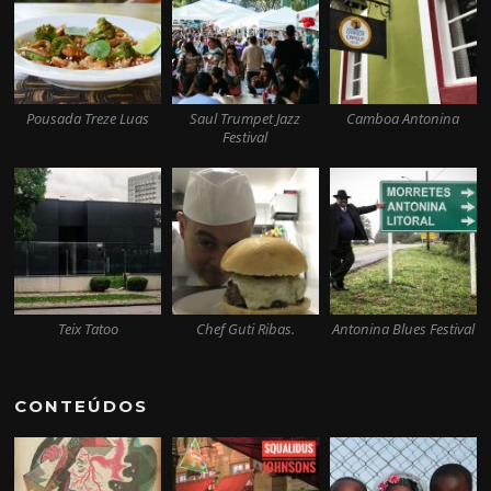
Pousada Treze Luas
Saul Trumpet Jazz
Camboa Antonina
Festival
Teix Tatoo
Chef Guti Ribas.
Antonina Blues Festival
CONTEÚDOS