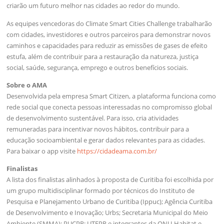
criarão um futuro melhor nas cidades ao redor do mundo.
As equipes vencedoras do Climate Smart Cities Challenge trabalharão
com cidades, investidores e outros parceiros para demonstrar novos
caminhos e capacidades para reduzir as emissões de gases de efeito
estufa, além de contribuir para a restauração da natureza, justiça
social, saúde, segurança, emprego e outros benefícios sociais.
Sobre o AMA
Desenvolvida pela empresa Smart Citizen, a plataforma funciona como
rede social que conecta pessoas interessadas no compromisso global
de desenvolvimento sustentável. Para isso, cria atividades
remuneradas para incentivar novos hábitos, contribuir para a
educação socioambiental e gerar dados relevantes para as cidades.
Para baixar o app visite
https://cidadeama.com.br/
Finalistas
A lista dos finalistas alinhados à proposta de Curitiba foi escolhida por
um grupo multidisciplinar formado por técnicos do Instituto de
Pesquisa e Planejamento Urbano de Curitiba (Ippuc); Agência Curitiba
de Desenvolvimento e Inovação; Urbs; Secretaria Municipal do Meio
Ambiente (SMMA); PUCPR; UTFPR e integrantes da ONU-Habitat e