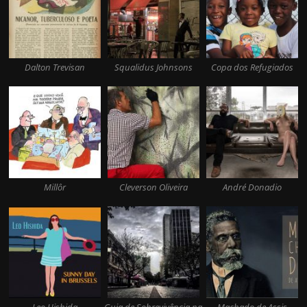
Dalton Trevisan
Squalidus Johnsons
Copa dos Refugiados
Millôr
Cleverson Oliveira
André Donadio
Leo Hishida
Guia de Sobrevivência na
Machado de Assis