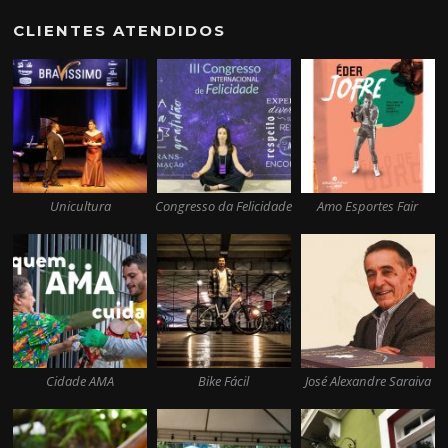
CLIENTES ATENDIDOS
Unicultura
Congresso da Felicidade
Amo Esportes Fair
Cidade AMA
Bike Fácil
José Alexandre Saraiva