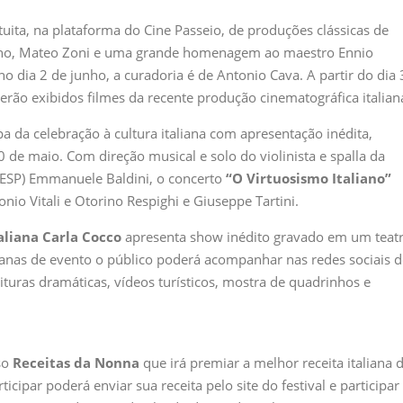
uita, na plataforma do Cine Passeio, de produções clássicas de
alerno, Mateo Zoni e uma grande homenagem ao maestro Ennio
 dia 2 de junho, a curadoria é de Antonio Cava. A partir do dia 
ão exibidos filmes da recente produção cinematográfica italian
 da celebração à cultura italiana com apresentação inédita,
 de maio. Com direção musical e solo do violinista e spalla da
SESP) Emmanuele Baldini, o concerto
“O Virtuosismo Italiano”
io Vitali e Otorino Respighi e Giuseppe Tartini.
aliana Carla Cocco
apresenta show inédito gravado em um teat
nas de evento o público poderá acompanhar nas redes sociais 
ituras dramáticas, vídeos turísticos, mostra de quadrinhos e
so
Receitas da Nonna
que irá premiar a melhor receita italiana 
cipar poderá enviar sua receita pelo site do festival e participar