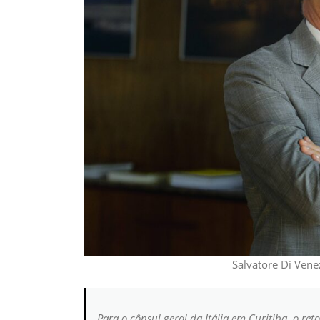
Salvatore Di Vene
Para o cônsul geral da Itália em Curitiba, o 