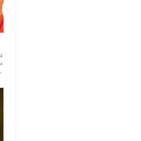
 à
ca
,