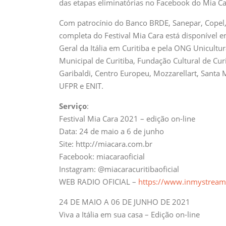
das etapas eliminatórias no Facebook do Mia Ca
Com patrocínio do Banco BRDE, Sanepar, Copel
completa do Festival Mia Cara está disponível e
Geral da Itália em Curitiba e pela ONG Unicultu
Municipal de Curitiba, Fundação Cultural de Curit
Garibaldi, Centro Europeu, Mozzarellart, Santa M
UFPR e ENIT.
Serviço
:
Festival Mia Cara 2021 – edição on-line
Data: 24 de maio a 6 de junho
Site: http://miacara.com.br
Facebook: miacaraoficial
Instagram: @miacaracuritibaoficial
WEB RADIO OFICIAL –
https://www.inmystream.
24 DE MAIO A 06 DE JUNHO DE 2021
Viva a Itália em sua casa – Edição on-line