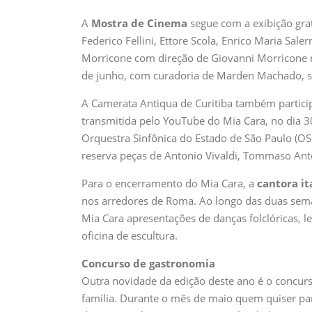
A
Mostra de Cinema
segue com a exibição grat
Federico Fellini, Ettore Scola, Enrico Maria S
Morricone com direção de Giovanni Morricone no
de junho, com curadoria de Marden Machado, ser
A Camerata Antiqua de Curitiba também participa
transmitida pelo YouTube do Mia Cara, no dia 30
Orquestra Sinfônica do Estado de São Paulo (O
reserva peças de Antonio Vivaldi, Tommaso Anton
Para o encerramento do Mia Cara, a
cantora it
nos arredores de Roma. Ao longo das duas sema
Mia Cara apresentações de danças folclóricas, le
oficina de escultura.
Concurso de gastronomia
Outra novidade da edição deste ano é o concur
família. Durante o mês de maio quem quiser parti