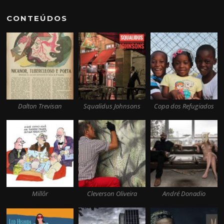
CONTEÚDOS
Dalton Trevisan
Squalidus Johnsons
Copa dos Refugiados
Millôr
Cleverson Oliveira
André Donadio