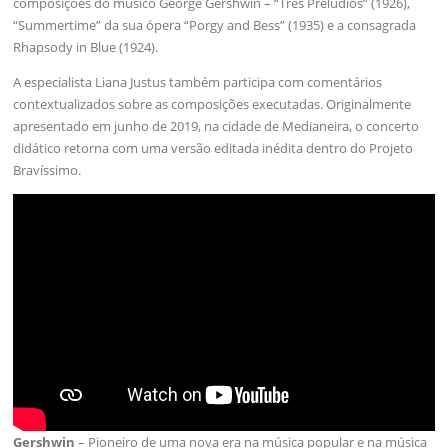
composições do músico George Gershwin – “Três Prelúdios” (1926),
“Summertime” da sua ópera “Porgy and Bess” (1935) e a consagrada
Rhapsody in Blue (1924).
A especialista Liana Justus também participa com comentários
contextualizados sobre as composições executadas. Originalmente
apresentado em junho de 2019, na cidade de Medianeira, o concerto
didático retorna com uma versão editada inédita dentro do Projeto
Bravíssimo.
Gershwin
– Pioneiro de uma nova era na música popular e na música