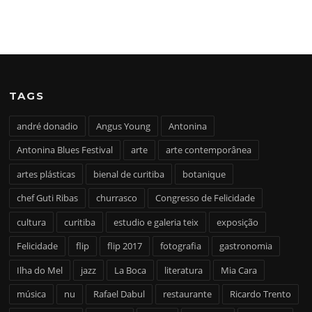
TAGS
andré donadio
Angus Young
Antonina
Antonina Blues Festival
arte
arte contemporânea
artes plásticas
bienal de curitiba
botanique
chef Guti Ribas
churrasco
Congresso de Felicidade
cultura
curitiba
estudio e galeria teix
exposição
Felicidade
flip
flip 2017
fotografia
gastronomia
Ilha do Mel
jazz
La Boca
literatura
Mia Cara
música
nu
Rafael Dabul
restaurante
Ricardo Trento