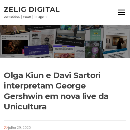
Pular
ZELIG DIGITAL
para
Menu
o
conteúdos | texto | imagem
conteúdo
Olga Kiun e Davi Sartori
interpretam George
Gershwin em nova live da
Unicultura
julho 29, 2020