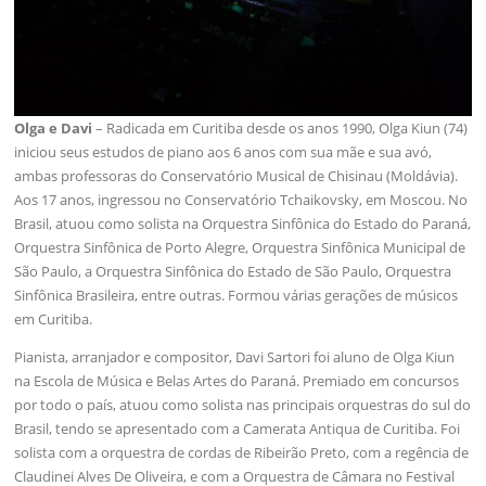
Olga e Davi
– Radicada em Curitiba desde os anos 1990, Olga Kiun (74)
iniciou seus estudos de piano aos 6 anos com sua mãe e sua avó,
ambas professoras do Conservatório Musical de Chisinau (Moldávia).
Aos 17 anos, ingressou no Conservatório Tchaikovsky, em Moscou. No
Brasil, atuou como solista na Orquestra Sinfônica do Estado do Paraná,
Orquestra Sinfônica de Porto Alegre, Orquestra Sinfônica Municipal de
São Paulo, a Orquestra Sinfônica do Estado de São Paulo, Orquestra
Sinfônica Brasileira, entre outras. Formou várias gerações de músicos
em Curitiba.
Pianista, arranjador e compositor, Davi Sartori foi aluno de Olga Kiun
na Escola de Música e Belas Artes do Paraná. Premiado em concursos
por todo o país, atuou como solista nas principais orquestras do sul do
Brasil, tendo se apresentado com a Camerata Antiqua de Curitiba. Foi
solista com a orquestra de cordas de Ribeirão Preto, com a regência de
Claudinei Alves De Oliveira, e com a Orquestra de Câmara no Festival