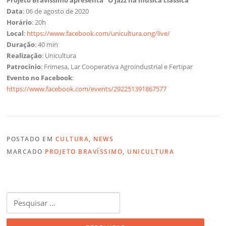
Projeto Bravíssimo apresenta “O jazz na música clássica”
Data
: 06 de agosto de 2020
Horário
: 20h
Local
:
https://www.facebook.com/unicultura.ong/live/
Duração
: 40 min
Realização
: Unicultura
Patrocínio
: Frimesa, Lar Cooperativa Agroindustrial e Fertipar
Evento no Facebook
:
https://www.facebook.com/events/292251391867577
POSTADO EM
CULTURA
,
NEWS
MARCADO
PROJETO BRAVÍSSIMO
,
UNICULTURA
Pesquisar
por: