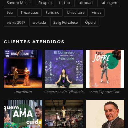
Sandro Moser
Sicupira
tattoo
tattooart
tatuagem
teix
Treze Luas
turismo
Unicultura
visiva
visiva 2017
wokada
Zelig Fortalece
Ópera
CLIENTES ATENDIDOS
Unicultura
Congresso da Felicidade
Amo Esportes Fair