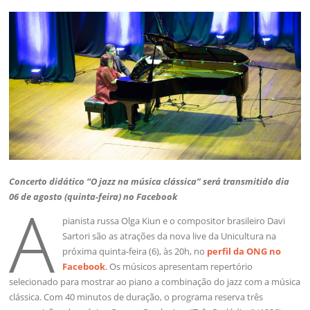
Concerto didático “O jazz na música clássica” será transmitido dia
06 de agosto (quinta-feira) no Facebook
A
pianista russa Olga Kiun e o compositor brasileiro Davi
Sartori são as atrações da nova live da Unicultura na
próxima quinta-feira (6), às 20h, no
perfil da ONG no
Facebook
. Os músicos apresentam repertório
selecionado para mostrar ao piano a combinação do jazz com a música
clássica. Com 40 minutos de duração, o programa reserva três