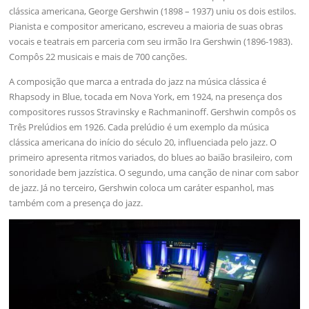
clássica americana, George Gershwin (1898 – 1937) uniu os dois estilos.
Pianista e compositor americano, escreveu a maioria de suas obras
vocais e teatrais em parceria com seu irmão Ira Gershwin (1896-1983).
Compôs 22 musicais e mais de 700 canções.
A composição que marca a entrada do jazz na música clássica é
Rhapsody in Blue, tocada em Nova York, em 1924, na presença dos
compositores russos Stravinsky e Rachmaninoff. Gershwin compôs os
Três Prelúdios em 1926. Cada prelúdio é um exemplo da música
clássica americana do início do século 20, influenciada pelo jazz. O
primeiro apresenta ritmos variados, do blues ao baião brasileiro, com
sonoridade bem jazzística. O segundo, uma canção de ninar com sabor
de jazz. Já no terceiro, Gershwin coloca um caráter espanhol, mas
também com a presença do jazz.