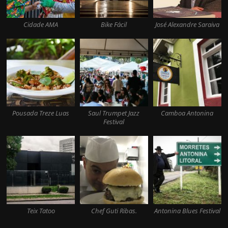
Cidade AMA
Bike Fácil
José Alexandre Saraiva
Pousada Treze Luas
Saul Trumpet Jazz
Camboa Antonina
Festival
Teix Tatoo
Chef Guti Ribas.
Antonina Blues Festival