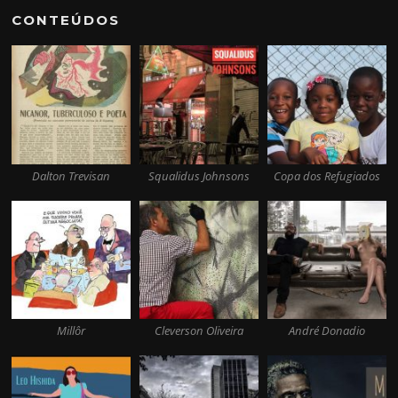
CONTEÚDOS
Dalton Trevisan
Squalidus Johnsons
Copa dos Refugiados
Millôr
Cleverson Oliveira
André Donadio