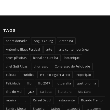
TAGS
andré donadio
Angus Young
Antonina
Antonina Blues Festival
arte
arte contemporânea
artes plásticas
bienal de curitiba
botanique
chef Guti Ribas
churrasco
Congresso de Felicidade
cultura
curitiba
estudio e galeria teix
exposição
Felicidade
flip
flip 2017
fotografia
gastronomia
Ilha do Mel
jazz
La Boca
literatura
Mia Cara
música
nu
Rafael Dabul
restaurante
Ricardo Trento
Sandro Moser
Sicupira
tattoo
tattooart
tatuagem