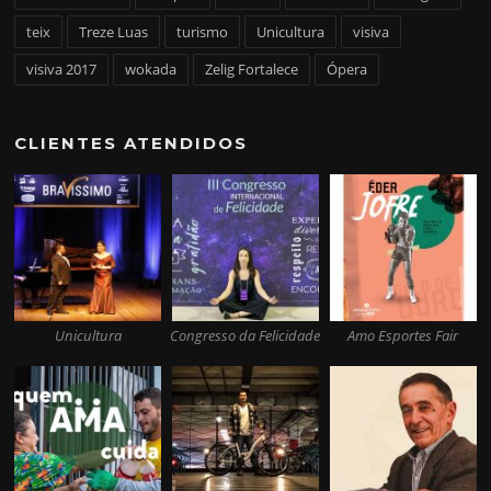
teix
Treze Luas
turismo
Unicultura
visiva
visiva 2017
wokada
Zelig Fortalece
Ópera
CLIENTES ATENDIDOS
Unicultura
Congresso da Felicidade
Amo Esportes Fair