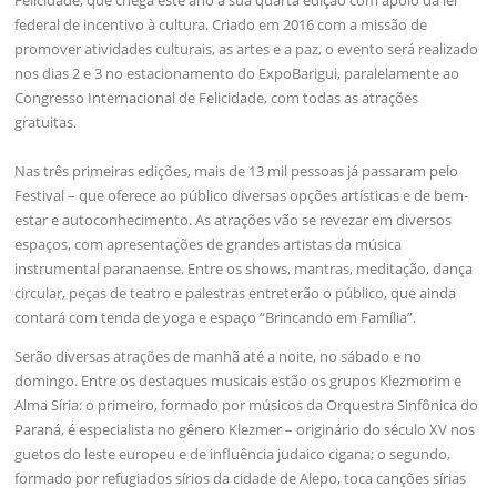
Felicidade, que chega este ano à sua quarta edição com apoio da lei
federal de incentivo à cultura. Criado em 2016 com a missão de
promover atividades culturais, as artes e a paz, o evento será realizado
nos dias 2 e 3 no estacionamento do ExpoBarigui, paralelamente ao
Congresso Internacional de Felicidade, com todas as atrações
gratuitas.
Nas três primeiras edições, mais de 13 mil pessoas já passaram pelo
Festival – que oferece ao público diversas opções artísticas e de bem-
estar e autoconhecimento. As atrações vão se revezar em diversos
espaços, com apresentações de grandes artistas da música
instrumental paranaense. Entre os shows, mantras, meditação, dança
circular, peças de teatro e palestras entreterão o público, que ainda
contará com tenda de yoga e espaço “Brincando em Família”.
Serão diversas atrações de manhã até a noite, no sábado e no
domingo. Entre os destaques musicais estão os grupos Klezmorim e
Alma Síria: o primeiro, formado por músicos da Orquestra Sinfônica do
Paraná, é especialista no gênero Klezmer – originário do século XV nos
guetos do leste europeu e de influência judaico cigana; o segundo,
formado por refugiados sírios da cidade de Alepo, toca canções sírias