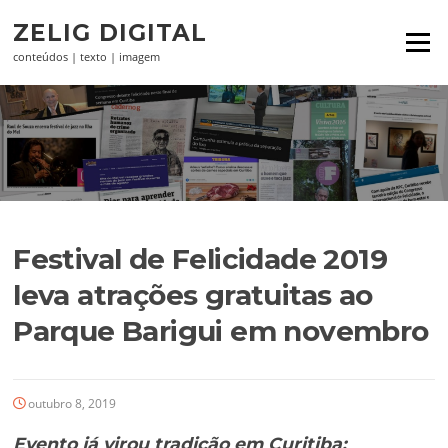
Pular
ZELIG DIGITAL
para
Menu
o
conteúdos | texto | imagem
conteúdo
Festival de Felicidade 2019
leva atrações gratuitas ao
Parque Barigui em novembro
outubro 8, 2019
Evento já virou tradição em Curitiba;