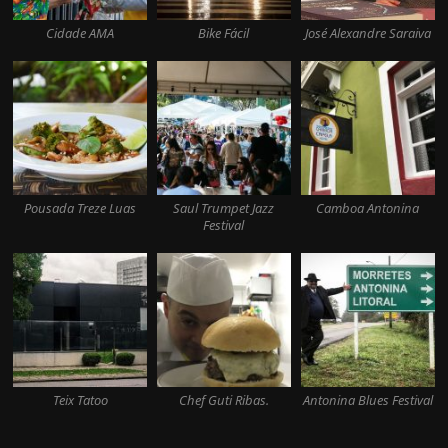
Cidade AMA
Bike Fácil
José Alexandre Saraiva
Pousada Treze Luas
Saul Trumpet Jazz
Camboa Antonina
Festival
Teix Tatoo
Chef Guti Ribas.
Antonina Blues Festival