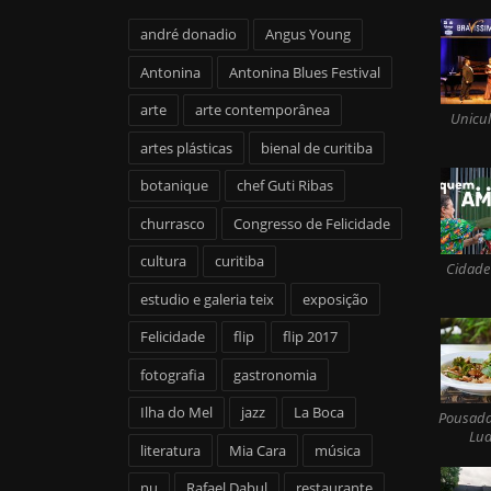
andré donadio
Angus Young
Antonina
Antonina Blues Festival
arte
arte contemporânea
Unicul
artes plásticas
bienal de curitiba
botanique
chef Guti Ribas
churrasco
Congresso de Felicidade
cultura
curitiba
Cidade
estudio e galeria teix
exposição
Felicidade
flip
flip 2017
fotografia
gastronomia
Ilha do Mel
jazz
La Boca
Pousada
Lua
literatura
Mia Cara
música
nu
Rafael Dabul
restaurante