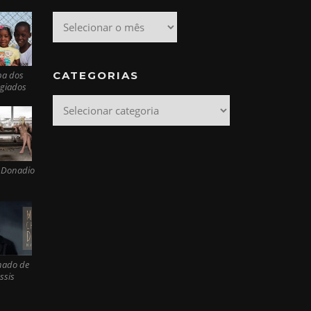
Arquivo
CATEGORIAS
pa dos
ugiados
Categorias
 Donadio
ado de
ssis