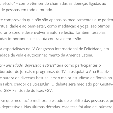
o século” – como vêm sendo chamadas as doenças ligadas ao
es de pessoas em todo o mundo.
nte comprovado que não são apenas os medicamentos que pode
iritualidade e ao bem-estar, como meditação e yoga, são ótimos
lhorar o sono e desenvolver a autorreflexão. Também terapias
iadas importantes nesta luta contra a depressão.
r especialistas no IV Congresso Internacional de Felicidade, em
lidade de vida e autoconhecimento da América Latina.
om ansiedade, depressão e stress”
terá como participantes o
laborador de jornais e programas de TV; a psiquiatra Ana Beatriz
autora de diversos best-sellers; o maior estudioso de florais no
son Fabri, criador da StressClin. O debate será mediado por Gustav
do GBA Felicidade do Isae/FGV.
e-se que meditação melhora o estado de espírito das pessoas e, p
epressivos. Nas últimas décadas, essa tese foi alvo de inúmero