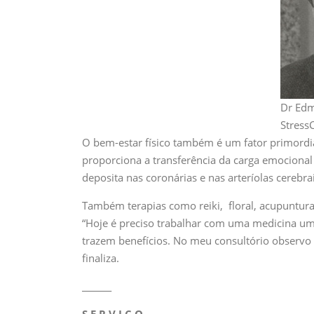
Dr Edm
StressC
O bem-estar físico também é um fator primordial
proporciona a transferência da carga emocional
deposita nas coronárias e nas arteríolas cerebra
Também terapias como reiki, floral, acupuntura
“Hoje é preciso trabalhar com uma medicina um
trazem benefícios. No meu consultório observo 
finaliza.
_______
S E R V I Ç O