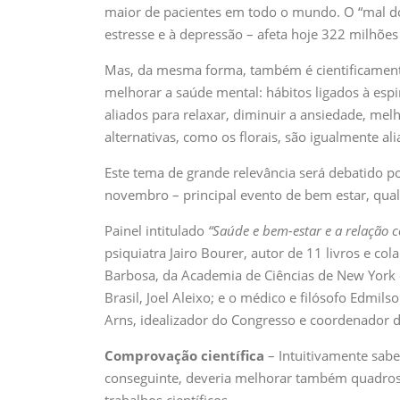
maior de pacientes em todo o mundo. O “mal d
estresse e à depressão – afeta hoje 322 milhõ
Mas, da mesma forma, também é cientificame
melhorar a saúde mental: hábitos ligados à esp
aliados para relaxar, diminuir a ansiedade, me
alternativas, como os florais, são igualmente al
Este tema de grande relevância será debatido po
novembro – principal evento de bem estar, qua
Painel intitulado
“Saúde e bem-estar e a relação c
psiquiatra Jairo Bourer, autor de 11 livros e co
Barbosa, da Academia de Ciências de New York e 
Brasil, Joel Aleixo; e o médico e filósofo Edmil
Arns, idealizador do Congresso e coordenador 
Comprovação científica
– Intuitivamente sab
conseguinte, deveria melhorar também quadros d
trabalhos científicos.