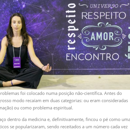
roblemas foi colocado numa posição não-científica. Antes do
 grosso modo recaíam em duas categorias: ou eram consideradas
anação) ou como problema espiritual.
paço dentro da medicina e, definitivamente, fincou o pé como um
ticos se popularizaram, sendo receitados a um número cada vez