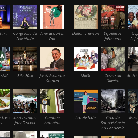
tura
Congresso da
Amo Esportes
Dalton Trevisan
Squalidus
Co
Felicidade
Fair
Johnsons
Ref
 AMA
Bike Fácil
José Alexandre
Millôr
Cleverson
André
Saraiva
Oliveira
 Treze
Saul Trumpet
Camboa
Leo Hishida
Guia de
Mach
s
Jazz Festival
Antonina
Sobrevivência
A
na Pandemia