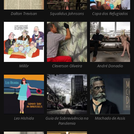
Dalton Trevisan
Squalidus Johnsons
Copa dos Refugiados
Millôr
Cleverson Oliveira
André Donadio
Leo Hishida
Guia de Sobrevivência na
Machado de Assis
Pandemia