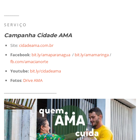
________
S E R V I Ç O
Campanha Cidade AMA
Site:
cidadeama.com.br
Facebook
:
bit.ly/amaparanagua
/
bit.ly/amamaringa
/
fb.com/amacianorte
Youtube:
bit.ly/cidadeama
Fotos
:
Drive AMA
____________________________