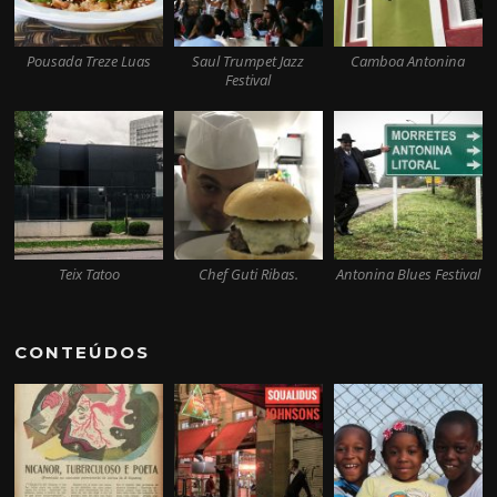
Pousada Treze Luas
Saul Trumpet Jazz
Camboa Antonina
Festival
Teix Tatoo
Chef Guti Ribas.
Antonina Blues Festival
CONTEÚDOS