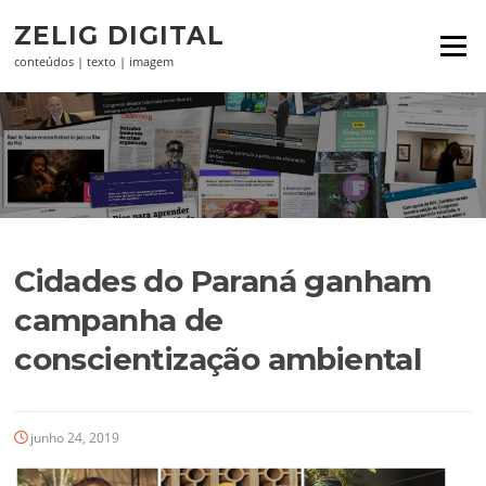
Pular
ZELIG DIGITAL
para
Menu
o
conteúdos | texto | imagem
conteúdo
Cidades do Paraná ganham
campanha de
conscientização ambiental
junho 24, 2019