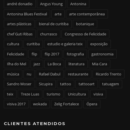
andré donadio
Angus Young
Antonina
Antonina Blues Festival
arte
arte contemporânea
artes plásticas
bienal de curitiba
botanique
chef Guti Ribas
churrasco
Congresso de Felicidade
cultura
curitiba
estudio e galeria teix
exposição
Felicidade
flip
flip 2017
fotografia
gastronomia
Ilha do Mel
jazz
La Boca
literatura
Mia Cara
música
nu
Rafael Dabul
restaurante
Ricardo Trento
Sandro Moser
Sicupira
tattoo
tattooart
tatuagem
teix
Treze Luas
turismo
Unicultura
visiva
visiva 2017
wokada
Zelig Fortalece
Ópera
CLIENTES ATENDIDOS