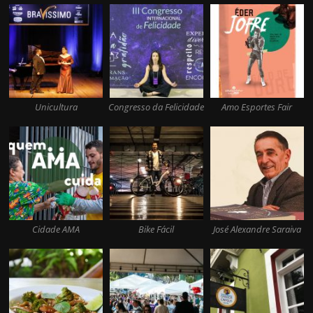
Unicultura
Congresso da Felicidade
Amo Esportes Fair
Cidade AMA
Bike Fácil
José Alexandre Saraiva