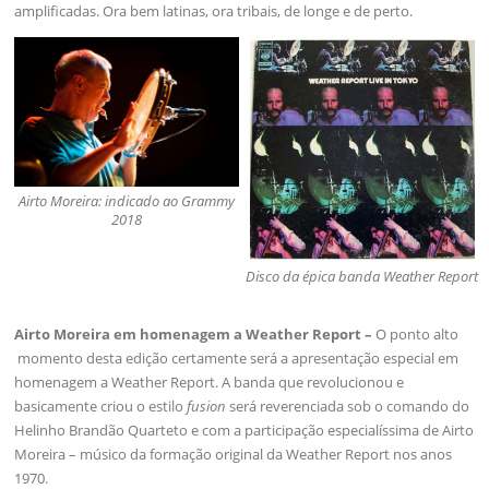
amplificadas. Ora bem latinas, ora tribais, de longe e de perto.
Airto Moreira: indicado ao Grammy
2018
Disco da épica banda Weather Report
Airto Moreira em homenagem a Weather Report –
O ponto alto
momento desta edição certamente será a apresentação especial em
homenagem a Weather Report. A banda que revolucionou e
basicamente criou o estilo
fusion
será reverenciada sob o comando do
Helinho Brandão Quarteto e com a participação especialíssima de Airto
Moreira – músico da formação original da Weather Report nos anos
1970.