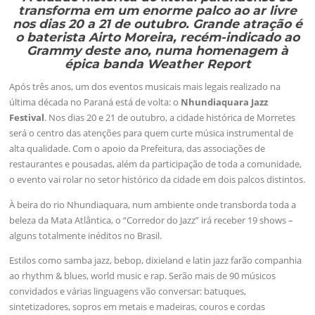
transforma em um enorme palco ao ar livre
nos dias 20 a 21 de outubro. Grande atração é
o baterista Airto Moreira, recém-indicado ao
Grammy deste ano, numa homenagem à
épica banda Weather Report
Após três anos, um dos eventos musicais mais legais realizado na
última década no Paraná está de volta: o
Nhundiaquara Jazz
Festival
. Nos dias 20 e 21 de outubro, a cidade histórica de Morretes
será o centro das atenções para quem curte música instrumental de
alta qualidade. Com o apoio da Prefeitura, das associações de
restaurantes e pousadas, além da participação de toda a comunidade,
o evento vai rolar no setor histórico da cidade em dois palcos distintos.
À beira do rio Nhundiaquara, num ambiente onde transborda toda a
beleza da Mata Atlântica, o “Corredor do Jazz” irá receber 19 shows –
alguns totalmente inéditos no Brasil.
Estilos como samba jazz, bebop, dixieland e latin jazz farão companhia
ao rhythm & blues, world music e rap. Serão mais de 90 músicos
convidados e várias linguagens vão conversar: batuques,
sintetizadores, sopros em metais e madeiras, couros e cordas