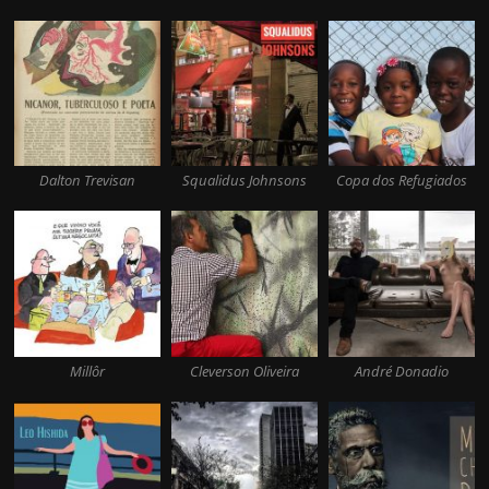
Dalton Trevisan
Squalidus Johnsons
Copa dos Refugiados
Millôr
Cleverson Oliveira
André Donadio