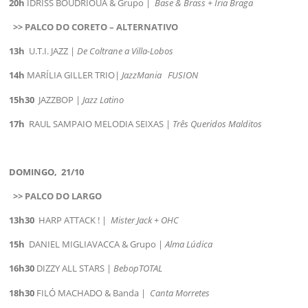
20h
IDRISS BOUDRIOUA & Grupo |
Base & Brass + Iria Braga
>> PALCO DO CORETO – ALTERNATIVO
13h
U.T.I. JAZZ |
De Coltrane a Villa-Lobos
14h
MARÍLIA GILLER TRIO|
JazzMania FUSION
15h30
JAZZBOP |
Jazz Latino
17h
RAUL SAMPAIO MELODIA SEIXAS |
Três Queridos Malditos
DOMINGO,
21/10
>> PALCO DO LARGO
13h30
HARP ATTACK ! |
Mister Jack + OHC
15h
DANIEL MIGLIAVACCA & Grupo |
Alma Lúdica
16h30
DIZZY ALL STARS |
BebopTOTAL
18h30
FILÓ MACHADO & Banda |
Canta Morretes