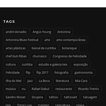
TAGS
andré donadio
Angus Young
Antonina
Antonina Blues Festival
arte
arte contemporânea
artes plásticas
bienal de curitiba
botanique
chef Guti Ribas
churrasco
Congresso de Felicidade
cultura
curitiba
estudio e galeria teix
exposição
Felicidade
flip
flip 2017
fotografia
gastronomia
Ilha do Mel
jazz
La Boca
literatura
Mia Cara
música
nu
Rafael Dabul
restaurante
Ricardo Trento
Sandro Moser
Sicupira
tattoo
tattooart
tatuagem
teix
Treze Luas
turismo
Unicultura
visiva