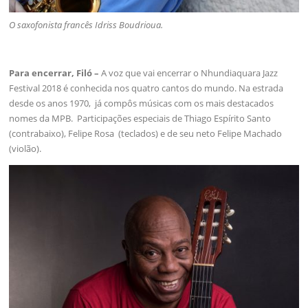
O saxofonista francês Idriss Boudrioua.
Para encerrar, Filó –
A voz que vai encerrar o Nhundiaquara Jazz
Festival 2018 é conhecida nos quatro cantos do mundo. Na estrada
desde os anos 1970, já compôs músicas com os mais destacados
nomes da MPB. Participações especiais de Thiago Espírito Santo
(contrabaixo), Felipe Rosa (teclados) e de seu neto Felipe Machado
(violão).