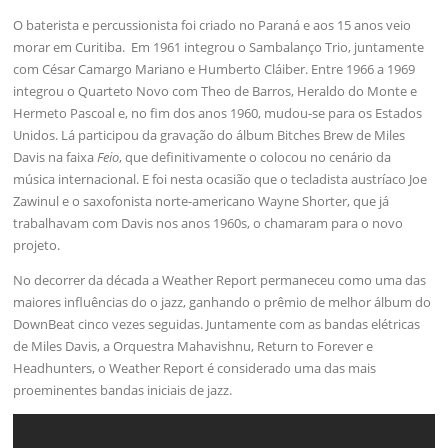
O baterista e percussionista foi criado no Paraná e aos 15 anos veio
morar em Curitiba. Em 1961 integrou o Sambalanço Trio, juntamente
com César Camargo Mariano e Humberto Cláiber. Entre 1966 a 1969
integrou o Quarteto Novo com Theo de Barros, Heraldo do Monte e
Hermeto Pascoal e, no fim dos anos 1960, mudou-se para os Estados
Unidos. Lá participou da gravação do álbum Bitches Brew de Miles
Davis na faixa
Feio
, que definitivamente o colocou no cenário da
música internacional. E foi nesta ocasião que o tecladista austríaco Joe
Zawinul e o saxofonista norte-americano Wayne Shorter, que já
trabalhavam com Davis nos anos 1960s, o chamaram para o novo
projeto.
No decorrer da década a Weather Report permaneceu como uma das
maiores influências do o jazz, ganhando o prêmio de melhor álbum do
DownBeat cinco vezes seguidas. Juntamente com as bandas elétricas
de Miles Davis, a Orquestra Mahavishnu, Return to Forever e
Headhunters, o Weather Report é considerado uma das mais
proeminentes bandas iniciais de jazz.