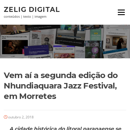
Pular
ZELIG DIGITAL
para
Menu
o
conteúdos | texto | imagem
conteúdo
Vem aí a segunda edição do
Nhundiaquara Jazz Festival,
em Morretes
outubro 2, 2018
A cidade histórica do litoral paranaense se