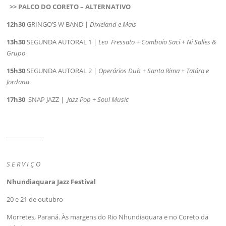
>> PALCO DO CORETO – ALTERNATIVO
12h30
GRINGO’S W BAND |
Dixieland e Mais
13h30
SEGUNDA AUTORAL 1 |
Leo Fressato
+
Comboio Saci + Ni Salles &
Grupo
15h30
SEGUNDA AUTORAL 2 |
Operários Dub + Santa
Rima + Tatára e
Jordana
17h30
SNAP JAZZ |
Jazz Pop + Soul Music
_______________
S E R V I Ç O
Nhundiaquara Jazz Festival
20 e 21 de outubro
Morretes, Paraná. Às margens do Rio Nhundiaquara e no Coreto da