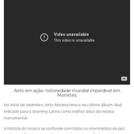
Airto em ação: notoriedade mundial imperdível em
Morretes.
No início de setembro, Airto Moreira teve o seu último álbum,
Aluê
,
indicado para o Grammy Latino como melhor disco de música
instrumental.
A história do músico se confunde com todos os movimentos do jazz