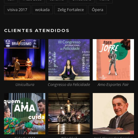
visiva 2017
wokada
Zelig Fortalece
Ópera
CLIENTES ATENDIDOS
Unicultura
Congresso da Felicidade
Amo Esportes Fair