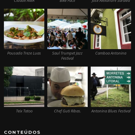
Cidade AMA
Bike Fácil
José Alexandre Saraiva
Pousada Treze Luas
Saul Trumpet Jazz
Camboa Antonina
Festival
Teix Tatoo
Chef Guti Ribas.
Antonina Blues Festival
CONTEÚDOS