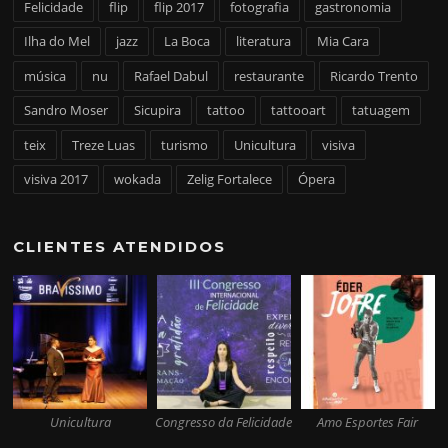
Felicidade
flip
flip 2017
fotografia
gastronomia
Ilha do Mel
jazz
La Boca
literatura
Mia Cara
música
nu
Rafael Dabul
restaurante
Ricardo Trento
Sandro Moser
Sicupira
tattoo
tattooart
tatuagem
teix
Treze Luas
turismo
Unicultura
visiva
visiva 2017
wokada
Zelig Fortalece
Ópera
CLIENTES ATENDIDOS
Unicultura
Congresso da Felicidade
Amo Esportes Fair