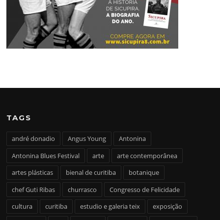
TAGS
andré donadio
Angus Young
Antonina
Antonina Blues Festival
arte
arte contemporânea
artes plásticas
bienal de curitiba
botanique
chef Guti Ribas
churrasco
Congresso de Felicidade
cultura
curitiba
estudio e galeria teix
exposição