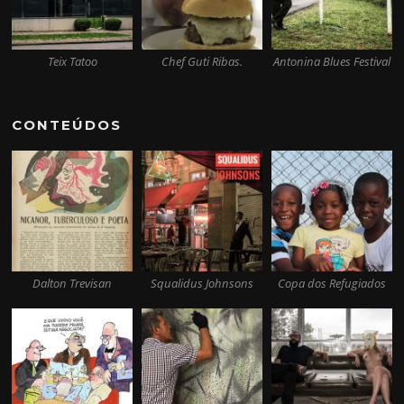
Teix Tatoo
Chef Guti Ribas.
Antonina Blues Festival
CONTEÚDOS
Dalton Trevisan
Squalidus Johnsons
Copa dos Refugiados