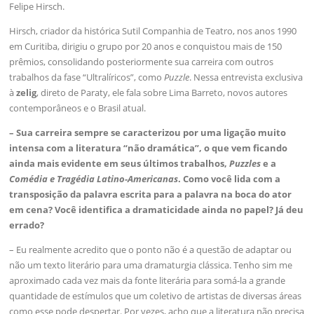
Felipe Hirsch.
Hirsch, criador da histórica Sutil Companhia de Teatro, nos anos 1990
em Curitiba, dirigiu o grupo por 20 anos e conquistou mais de 150
prêmios, consolidando posteriormente sua carreira com outros
trabalhos da fase “Ultralíricos”, como
Puzzle
. Nessa entrevista exclusiva
à
zelig
, direto de Paraty, ele fala sobre Lima Barreto, novos autores
contemporâneos e o Brasil atual.
– Sua carreira sempre se caracterizou por uma ligação muito
intensa com a literatura “não dramática”, o que vem ficando
ainda mais evidente em seus últimos trabalhos,
Puzzles
e a
Comédia e Tragédia Latino-Americanas
. Como você lida com a
transposição da palavra escrita para a palavra na boca do ator
em cena? Você identifica a dramaticidade ainda no papel? Já deu
errado?
– Eu realmente acredito que o ponto não é a questão de adaptar ou
não um texto literário para uma dramaturgia clássica. Tenho sim me
aproximado cada vez mais da fonte literária para somá-la a grande
quantidade de estímulos que um coletivo de artistas de diversas áreas
como esse pode despertar. Por vezes, acho que a literatura não precisa