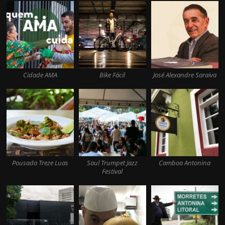
Cidade AMA
Bike Fácil
José Alexandre Saraiva
Pousada Treze Luas
Saul Trumpet Jazz
Camboa Antonina
Festival