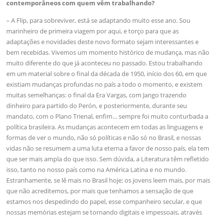
contemporâneos com quem vêm trabalhando?
– A Flip, para sobreviver, está se adaptando muito esse ano. Sou
marinheiro de primeira viagem por aqui, e torço para que as
adaptações e novidades deste novo formato sejam interessantes e
bem recebidas. Vivemos um momento histórico de mudança, mas não
muito diferente do que já aconteceu no passado. Estou trabalhando
em um material sobre o final da década de 1950, início dos 60, em que
existiam mudanças profundas no país a todo o momento, e existem
muitas semelhanças: o final da Era Vargas, com Jango trazendo
dinheiro para partido do Perón, e posteriormente, durante seu
mandato, com o Plano Trienal, enfim… sempre foi muito conturbada a
política brasileira. As mudanças acontecem em todas as linguagens e
formas de ver o mundo, não só políticas e não só no Brasil, e nossas
vidas não se resumem a uma luta eterna a favor de nosso país, ela tem
que ser mais ampla do que isso. Sem dúvida, a Literatura têm refletido
isso, tanto no nosso país como na América Latina e no mundo.
Estranhamente, se lê mais no Brasil hoje; os jovens leem mais, por mais
que não acreditemos, por mais que tenhamos a sensação de que
estamos nos despedindo do papel, esse companheiro secular, e que
nossas memórias estejam se tornando digitais e impessoais, através