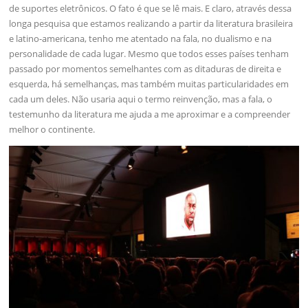
de suportes eletrônicos. O fato é que se lê mais. E claro, através dessa
longa pesquisa que estamos realizando a partir da literatura brasileira
e latino-americana, tenho me atentado na fala, no dualismo e na
personalidade de cada lugar. Mesmo que todos esses países tenham
passado por momentos semelhantes com as ditaduras de direita e
esquerda, há semelhanças, mas também muitas particularidades em
cada um deles. Não usaria aqui o termo reinvenção, mas a fala, o
testemunho da literatura me ajuda a me aproximar e a compreender
melhor o continente.