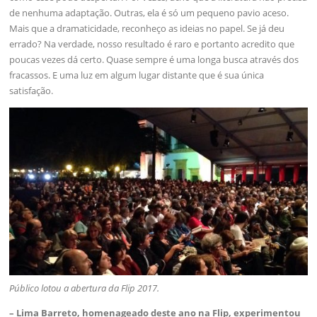
de nenhuma adaptação. Outras, ela é só um pequeno pavio aceso.
Mais que a dramaticidade, reconheço as ideias no papel. Se já deu
errado? Na verdade, nosso resultado é raro e portanto acredito que
poucas vezes dá certo. Quase sempre é uma longa busca através dos
fracassos. E uma luz em algum lugar distante que é sua única
satisfação.
Público lotou a abertura da Flip 2017.
– Lima Barreto, homenageado deste ano na Flip, experimentou