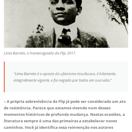
Lima Barreto, o homenageado da Flip 2017.
“Lima Barreto é o oposto do ufanismo insultuoso, é hilariante,
integralmente vigente, e foi negado por todos em sua vida.”
– A própria sobrevivência da Flip já pode ser considerada um ato
de resistência. Parece que estamos vivendo num desses
momentos históricos de profunda mudança. Nestas ocasiões, a
literatura sempre é uma das primeiras a estabelecer novos
caminhos. Você já identifica essa reinvenção nos autores