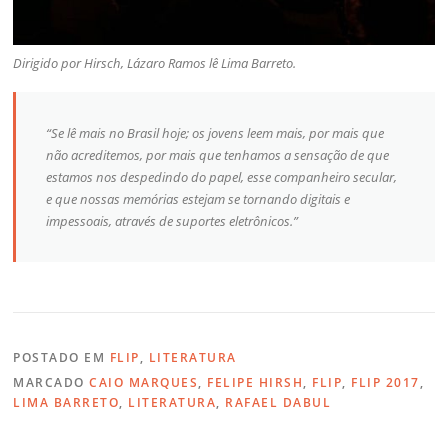
Dirigido por Hirsch, Lázaro Ramos lê Lima Barreto.
“Se lê mais no Brasil hoje; os jovens leem mais, por mais que
não acreditemos, por mais que tenhamos a sensação de que
estamos nos despedindo do papel, esse companheiro secular,
e que nossas memórias estejam se tornando digitais e
impessoais, através de suportes eletrônicos.”
POSTADO EM
FLIP
,
LITERATURA
MARCADO
CAIO MARQUES
,
FELIPE HIRSH
,
FLIP
,
FLIP 2017
,
LIMA BARRETO
,
LITERATURA
,
RAFAEL DABUL