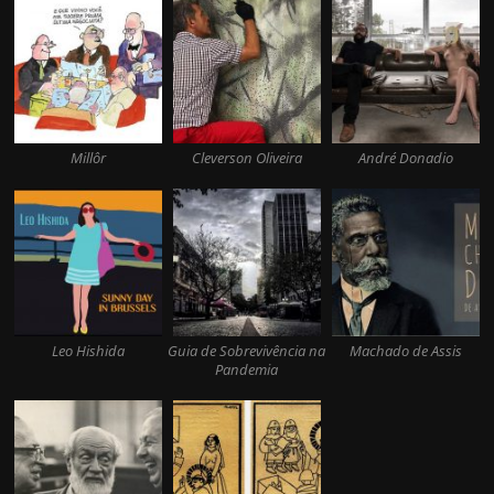
Millôr
Cleverson Oliveira
André Donadio
Leo Hishida
Guia de Sobrevivência na
Machado de Assis
Pandemia