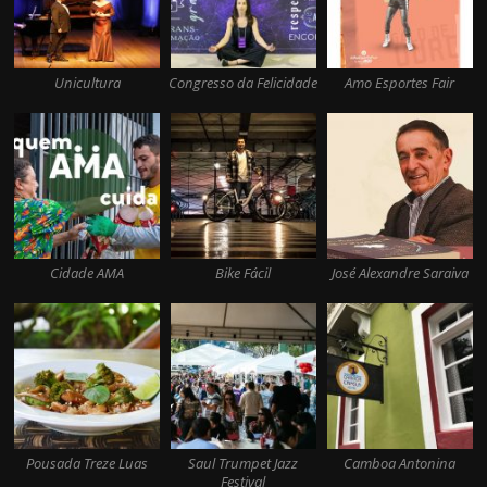
Unicultura
Congresso da Felicidade
Amo Esportes Fair
Cidade AMA
Bike Fácil
José Alexandre Saraiva
Pousada Treze Luas
Saul Trumpet Jazz
Camboa Antonina
Festival