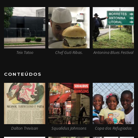
Teix Tatoo
Chef Guti Ribas.
Antonina Blues Festival
CONTEÚDOS
Dalton Trevisan
Squalidus Johnsons
Copa dos Refugiados