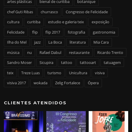
artes plásticas
bienal de curitiba
botanique
chef Guti Ribas
churrasco
Congresso de Felicidade
cultura
curitiba
estudio e galeria teix
exposição
Felicidade
flip
flip 2017
fotografia
gastronomia
Ilha do Mel
jazz
La Boca
literatura
Mia Cara
música
nu
Rafael Dabul
restaurante
Ricardo Trento
Sandro Moser
Sicupira
tattoo
tattooart
tatuagem
teix
Treze Luas
turismo
Unicultura
visiva
visiva 2017
wokada
Zelig Fortalece
Ópera
CLIENTES ATENDIDOS