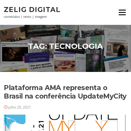
Pular
ZELIG DIGITAL
para
Menu
o
conteúdos | texto | imagem
conteúdo
TAG:
TECNOLOGIA
Plataforma AMA representa o
Brasil na conferência UpdateMyCity
julho 20, 2021