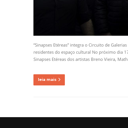
“Sinapses Etéreas” integra o Circuito de Galeria
residentes do espaço cultural No próximo dia 17
Sinapses Etéreas dos artistas Breno Vieira, Math
leia mais