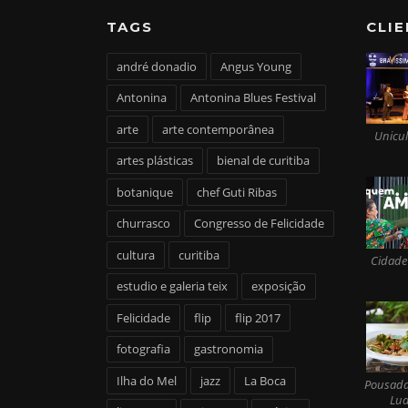
TAGS
CLI
andré donadio
Angus Young
Antonina
Antonina Blues Festival
arte
arte contemporânea
Unicul
artes plásticas
bienal de curitiba
botanique
chef Guti Ribas
churrasco
Congresso de Felicidade
cultura
curitiba
Cidade
estudio e galeria teix
exposição
Felicidade
flip
flip 2017
fotografia
gastronomia
Ilha do Mel
jazz
La Boca
Pousada
Lua