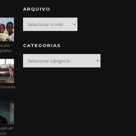
ARQUIVO
Arquivo
CATEGORIAS
pa dos
ugiados
Categorias
 Donadio
ado de
ssis