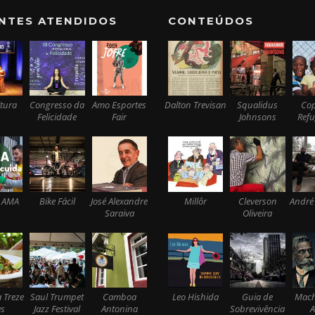
ENTES ATENDIDOS
CONTEÚDOS
tura
Congresso da
Amo Esportes
Dalton Trevisan
Squalidus
Co
Felicidade
Fair
Johnsons
Ref
 AMA
Bike Fácil
José Alexandre
Millôr
Cleverson
André
Saraiva
Oliveira
 Treze
Saul Trumpet
Camboa
Leo Hishida
Guia de
Mach
s
Jazz Festival
Antonina
Sobrevivência
A