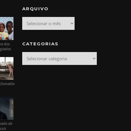
ARQUIVO
Arquivo
CATEGORIAS
pa dos
ugiados
Categorias
 Donadio
ado de
ssis