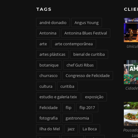
TAGS
CLI
andré donadio
Angus Young
Antonina
Antonina Blues Festival
arte
arte contemporânea
Unicul
artes plásticas
bienal de curitiba
botanique
chef Guti Ribas
churrasco
Congresso de Felicidade
cultura
curitiba
Cidade
estudio e galeria teix
exposição
Felicidade
flip
flip 2017
fotografia
gastronomia
Ilha do Mel
jazz
La Boca
Pousada
Lua