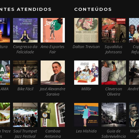
ENTES ATENDIDOS
CONTEÚDOS
tura
Congresso da
Amo Esportes
Dalton Trevisan
Squalidus
Co
Felicidade
Fair
Johnsons
Ref
 AMA
Bike Fácil
José Alexandre
Millôr
Cleverson
André
Saraiva
Oliveira
 Treze
Saul Trumpet
Camboa
Leo Hishida
Guia de
Mach
s
Jazz Festival
Antonina
Sobrevivência
A