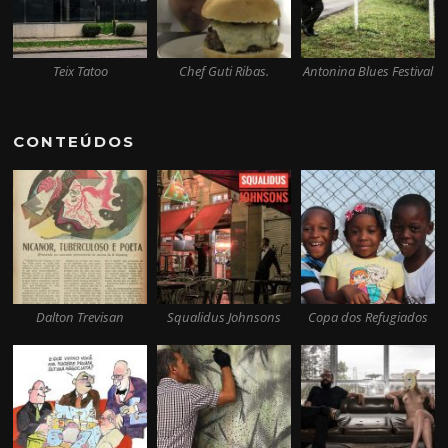
Teix Tatoo
Chef Guti Ribas.
Antonina Blues Festival
CONTEÚDOS
Dalton Trevisan
Squalidus Johnsons
Copa dos Refugiados