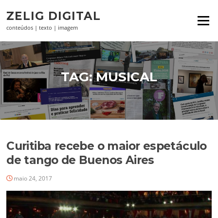
Pular
ZELIG DIGITAL
para
Menu
o
conteúdos | texto | imagem
conteúdo
TAG:
MUSICAL
Curitiba recebe o maior espetáculo
de tango de Buenos Aires
maio 24, 2017