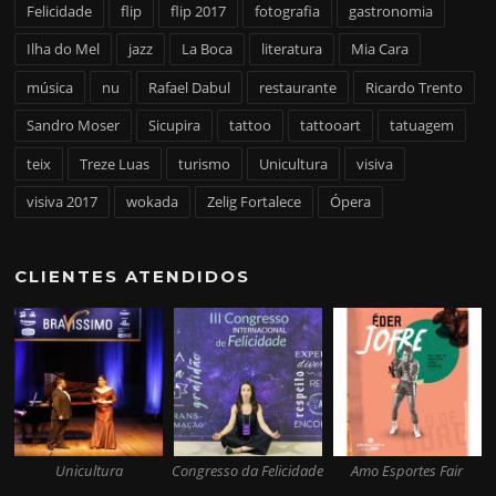
Felicidade
flip
flip 2017
fotografia
gastronomia
Ilha do Mel
jazz
La Boca
literatura
Mia Cara
música
nu
Rafael Dabul
restaurante
Ricardo Trento
Sandro Moser
Sicupira
tattoo
tattooart
tatuagem
teix
Treze Luas
turismo
Unicultura
visiva
visiva 2017
wokada
Zelig Fortalece
Ópera
CLIENTES ATENDIDOS
Unicultura
Congresso da Felicidade
Amo Esportes Fair