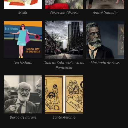
Millôr
Cleverson Oliveira
André Donadio
Leo Hishida
Guia de Sobrevivência na
Machado de Assis
Pandemia
Barão de Itararé
Santo Antônio