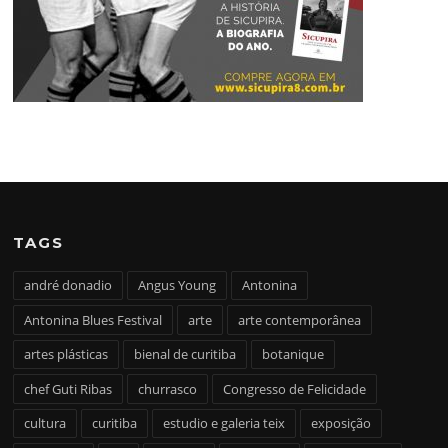
TAGS
andré donadio
Angus Young
Antonina
Antonina Blues Festival
arte
arte contemporânea
artes plásticas
bienal de curitiba
botanique
chef Guti Ribas
churrasco
Congresso de Felicidade
cultura
curitiba
estudio e galeria teix
exposição