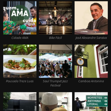
Cidade AMA
Bike Fácil
José Alexandre Saraiva
Pousada Treze Luas
Saul Trumpet Jazz
Camboa Antonina
Festival