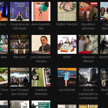
tura
Congresso da
Amo Esportes
Dalton Trevisan
Squalidus
Co
Felicidade
Fair
Johnsons
Ref
 AMA
Bike Fácil
José Alexandre
Millôr
Cleverson
André
Saraiva
Oliveira
 Treze
Saul Trumpet
Camboa
Leo Hishida
Guia de
Mach
s
Jazz Festival
Antonina
Sobrevivência
A
na Pandemia