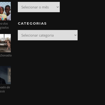
Arquivo
CATEGORIAS
pa dos
ugiados
Categorias
 Donadio
ado de
ssis