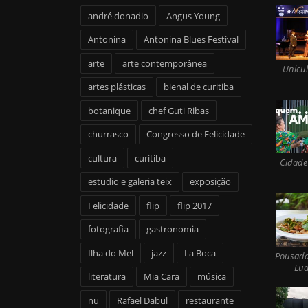
andré donadio
Angus Young
Antonina
Antonina Blues Festival
arte
arte contemporânea
Unicul
artes plásticas
bienal de curitiba
botanique
chef Guti Ribas
churrasco
Congresso de Felicidade
cultura
curitiba
Cidade
estudio e galeria teix
exposição
Felicidade
flip
flip 2017
fotografia
gastronomia
Ilha do Mel
jazz
La Boca
Pousada
Lua
literatura
Mia Cara
música
nu
Rafael Dabul
restaurante