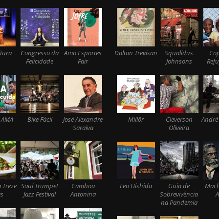
tura
Congresso da
Amo Esportes
Dalton Trevisan
Squalidus
Co
Felicidade
Fair
Johnsons
Ref
 AMA
Bike Fácil
José Alexandre
Millôr
Cleverson
André
Saraiva
Oliveira
 Treze
Saul Trumpet
Camboa
Leo Hishida
Guia de
Mach
s
Jazz Festival
Antonina
Sobrevivência
A
na Pandemia