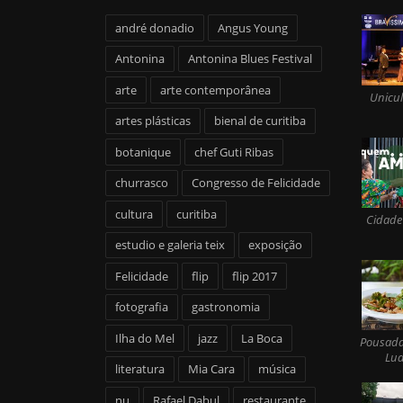
andré donadio
Angus Young
Antonina
Antonina Blues Festival
arte
arte contemporânea
Unicul
artes plásticas
bienal de curitiba
botanique
chef Guti Ribas
churrasco
Congresso de Felicidade
cultura
curitiba
Cidade
estudio e galeria teix
exposição
Felicidade
flip
flip 2017
fotografia
gastronomia
Ilha do Mel
jazz
La Boca
Pousada
Lua
literatura
Mia Cara
música
nu
Rafael Dabul
restaurante