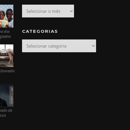
Arquivo
CATEGORIAS
pa dos
ugiados
Categorias
 Donadio
ado de
ssis