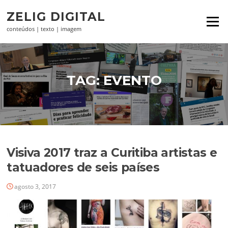
Pular
ZELIG DIGITAL
para
Menu
o
conteúdos | texto | imagem
conteúdo
TAG:
EVENTO
Visiva 2017 traz a Curitiba artistas e
tatuadores de seis países
agosto 3, 2017