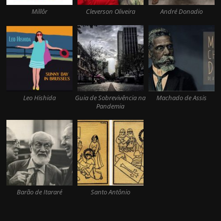
Millôr
Cleverson Oliveira
André Donadio
Leo Hishida
Guia de Sobrevivência na
Machado de Assis
Pandemia
Barão de Itararé
Santo Antônio