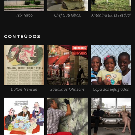
Teix Tatoo
Chef Guti Ribas.
Antonina Blues Festival
CONTEÚDOS
Dalton Trevisan
Squalidus Johnsons
Copa dos Refugiados