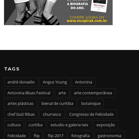
TAGS
andré donadio
Angus Young
Antonina
Antonina Blues Festival
arte
arte contemporânea
artes plásticas
bienal de curitiba
botanique
chef Guti Ribas
churrasco
Congresso de Felicidade
cultura
curitiba
estudio e galeria teix
exposição
Felicidade
flip
flip 2017
fotografia
gastronomia