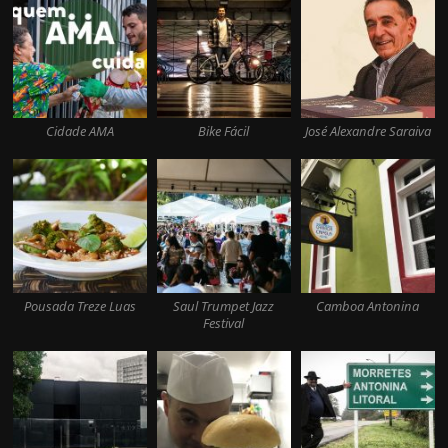
Cidade AMA
Bike Fácil
José Alexandre Saraiva
Pousada Treze Luas
Saul Trumpet Jazz
Camboa Antonina
Festival