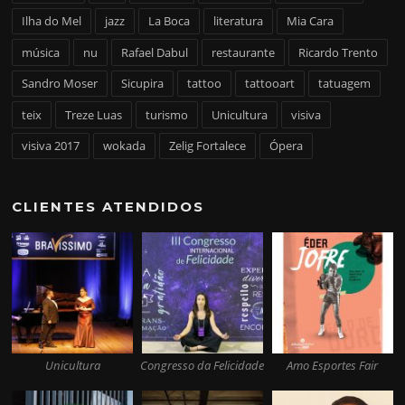
Ilha do Mel
jazz
La Boca
literatura
Mia Cara
música
nu
Rafael Dabul
restaurante
Ricardo Trento
Sandro Moser
Sicupira
tattoo
tattooart
tatuagem
teix
Treze Luas
turismo
Unicultura
visiva
visiva 2017
wokada
Zelig Fortalece
Ópera
CLIENTES ATENDIDOS
Unicultura
Congresso da Felicidade
Amo Esportes Fair