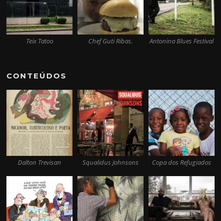
Teix Tatoo
Chef Guti Ribas.
Antonina Blues Festival
CONTEÚDOS
Dalton Trevisan
Squalidus Johnsons
Copa dos Refugiados