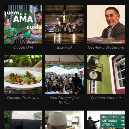
Cidade AMA
Bike Fácil
José Alexandre Saraiva
Pousada Treze Luas
Saul Trumpet Jazz
Camboa Antonina
Festival