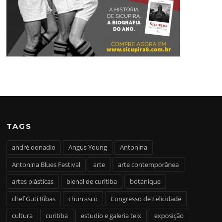
TAGS
andré donadio
Angus Young
Antonina
Antonina Blues Festival
arte
arte contemporânea
artes plásticas
bienal de curitiba
botanique
chef Guti Ribas
churrasco
Congresso de Felicidade
cultura
curitiba
estudio e galeria teix
exposição