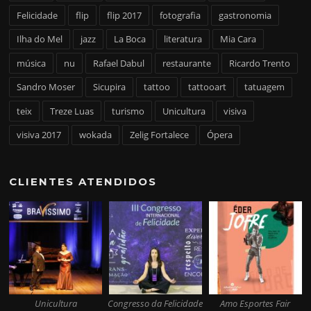
Felicidade
flip
flip 2017
fotografia
gastronomia
Ilha do Mel
jazz
La Boca
literatura
Mia Cara
música
nu
Rafael Dabul
restaurante
Ricardo Trento
Sandro Moser
Sicupira
tattoo
tattooart
tatuagem
teix
Treze Luas
turismo
Unicultura
visiva
visiva 2017
wokada
Zelig Fortalece
Ópera
CLIENTES ATENDIDOS
Unicultura
Congresso da Felicidade
Amo Esportes Fair