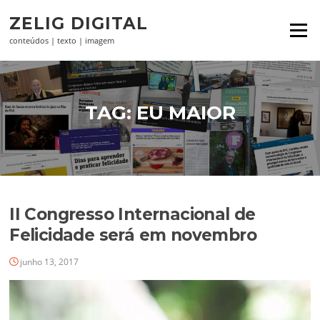
Pular
ZELIG DIGITAL
para
Menu
o
conteúdos | texto | imagem
conteúdo
TAG:
EU MAIOR
II Congresso Internacional de
Felicidade será em novembro
junho 13, 2017