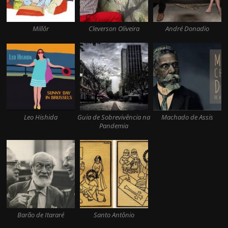
Millôr
Cleverson Oliveira
André Donadio
Leo Hishida
Guia de Sobrevivência na
Machado de Assis
Pandemia
Barão de Itararé
Santo Antônio